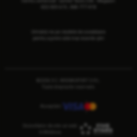
Сentru comercial "Jumbo" Butic 236 - Magazin:
022-505-615
,
068-777-418
Urmăriți-ne pe rețelele de socializare
pentru a primi cele mai recente știri
©2026 S.C. ARENASPORT S.R.L.
Toate drepturile rezervate.
Acceptăm
Dezvoltator de site-uri web
în Moldova