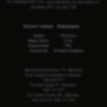
S.C. ARENASPORT S.R.L., мун. Кишинев, сек. Ботаника, ул.
Дечебал, 23/1, ап. (оф.) 236
Каталог товаров
Информация
Скидки
Контакты
Виды спорта
О нас
Покупателям
FAQ
Технологии
Условия и правила
Московский проспект 16 - Магазин
Пункт выдачи и возврата заказов:
068-533-677
ТЦ "Elat" Бутик 73 - Магазин:
068-777-419
ТЦ "Jumbo" Бутик 236 - Магазин:
022-505-615
,
068-777-418