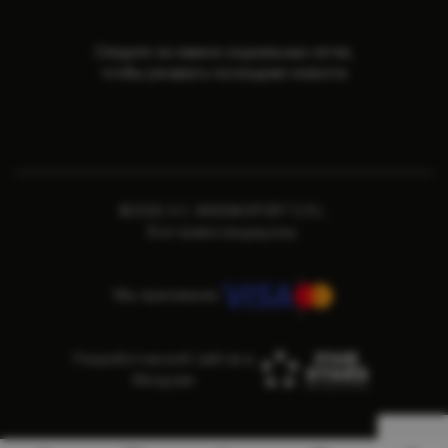
Следите за нами в социальных сетях,
чтобы узнавать последние новости
©2026 S.C. ARENASPORT S.R.L.
Все права защищены.
Мы принимаем
Разработчик веб сайтов в
Молдове