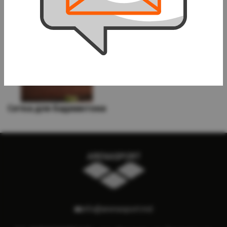
Сетка для бадминтона
info@arenasport.md