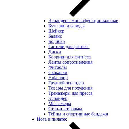
Эспандеры многофункциональные
Бутылки для воды
Шейкер
Баланс
Бодибар
Гантели для фитнеса
Диски
Коврики для фитнеса
Ленты сопротивления
Фитболы
Скакалки
Hula hoop
Грудной эспандер
Товары для похудения
Тренажеры для пресса
Эспандер
Массажеры
Степ-платформы
Тейпы и спортивные бандажи
Йога и пилатес