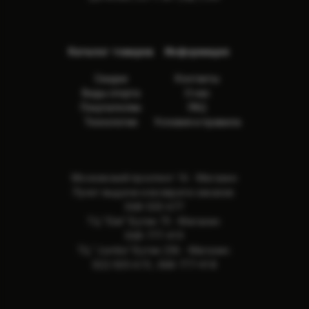
Каталог товаров
Информация
Скидки
Контакты
Виды спорта
О нас
Покупателям
FAQ
Технологии
Условия и правила
Московский проспект 16 - Магазин
Пункт выдачи и возврата заказов:
068-533-677
ТЦ "Elat" Бутик 73 - Магазин:
068-777-419
ТЦ "Jumbo" Бутик 236 - Магазин:
022-505-615
,
068-777-418