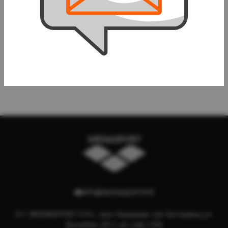
Мяч для большого
Набор (12шт) мячей для
тенниса Werkon 88401
большого тенниса Werkon
884012
30 лей
300 лей
info@arenasport.md
S.C. ARENASPORT S.R.L., мун. Кишинев, сек. Ботаника, ул.
Дечебал, 23/1, ап. (оф.) 236