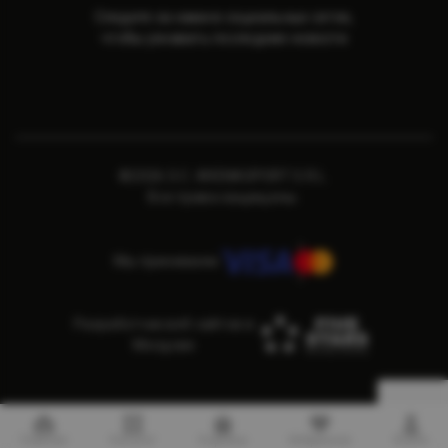
Следите за нами в социальных сетях,
чтобы узнавать последние новости
©2026 S.C. ARENASPORT S.R.L.
Все права защищены.
Мы принимаем
Разработчик веб сайтов в
Молдове
Главная
Каталог
Корзина
Избранное
Войти