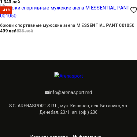
1 340 лей
-41%
брюки спортивные мужские arena M ESSENTIAL PANT 001050
499 лей
835 лей
info@arenasport.md
S.C. ARENASPORT S.R.L., мун. Кишинев, сек. Ботаника, ул.
Дечебал, 23/1, ап. (оф.) 236