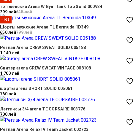
топ женский Arena W Gym Tank Top Solid 000934
299 лей
615 лей
-19%
Шорты мужские Arena TL Bermuda 1D349
650 лей
799 лей
Реглан Arena CREW SWEAT SOLID 005188
1 140 лей
Свитер arena CREW SWEAT VINTAGE 008108
1 700 лей
шорты arena SHORT SOLID 005061
760 лей
Леггинсы 3/4 arena TE CORSAIRE 003776
700 лей
Реглан Arena Relax IV Team Jacket 002723