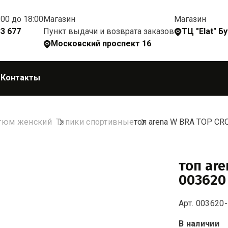
:00 до 18:00
Магазин
Магазин
Пункт выдачи и возврата заказов
33 677
ТЦ "Elat" Б
Московский проспект 16
Q
Контакты
тюм женский
Топики спортивные
топ arena W BRA TOP C
топ ar
003620
Арт. 003620
В наличии