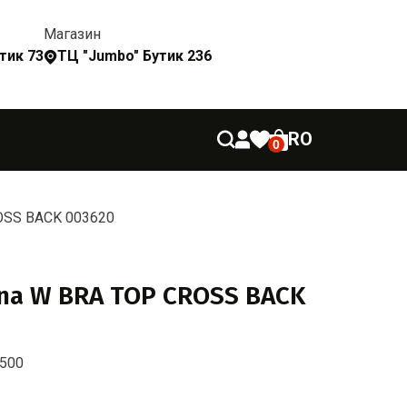
Магазин
утик 73
ТЦ "Jumbo" Бутик 236
RO
0
ROSS BACK 003620
ena W BRA TOP CROSS BACK
-500