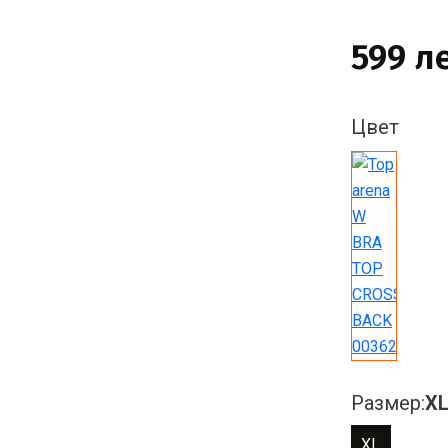
599 л
Цвет
Размер:
X
XL