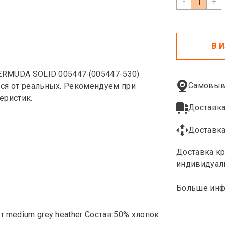
-
+
В 
BERMUDA SOLID 005447 (005447-530)
Самовыв
ься от реальных. Рекомендуем при
еристик.
Доставка
Доставка
Доставка кр
индивидуал
Больше инф
:medium grey heather Состав:50% хлопок