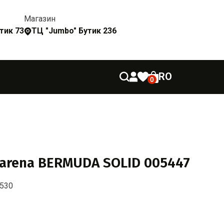
Магазин
утик 73
ТЦ "Jumbo" Бутик 236
RO
0
arena BERMUDA SOLID 005447
-530