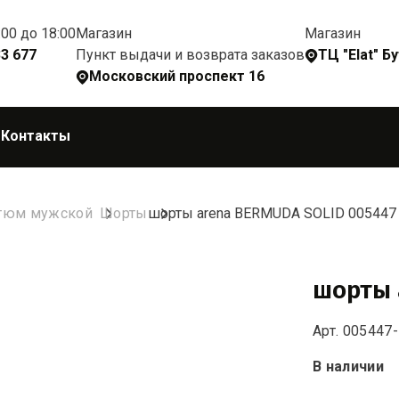
:00 до 18:00
Магазин
Магазин
Пункт выдачи и возврата заказов
33 677
ТЦ "Elat" Б
Московский проспект 16
Q
Контакты
стюм мужской
Шорты
шорты arena BERMUDA SOLID 005447
шорты 
Арт. 005447
В наличии