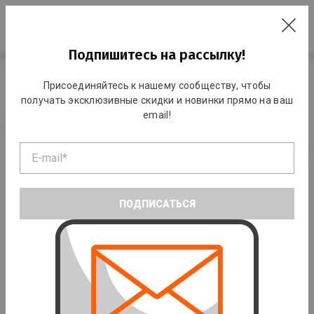
RO
Подпишитесь на рассылку!
Главная
Каталог
Плавание
Халаты
Детские халаты
Присоединяйтесь к нашему сообществу, чтобы
получать эксклюзивные скидки и новинки прямо на ваш
Детские халаты
email!
По умолчанию
ПОДПИСАТЬСЯ