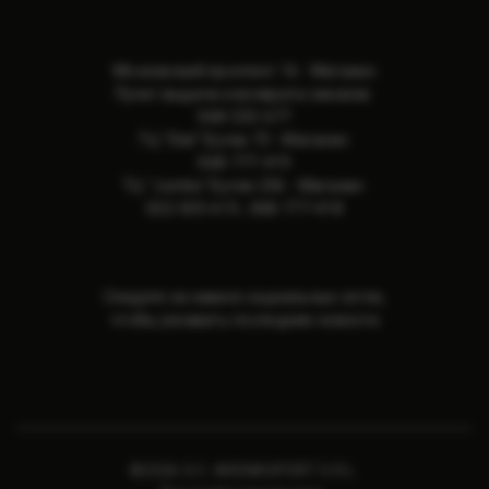
Московский проспект 16 - Магазин
Пункт выдачи и возврата заказов:
068-533-677
ТЦ "Elat" Бутик 73 - Магазин:
068-777-419
ТЦ "Jumbo" Бутик 236 - Магазин:
022-505-615
,
068-777-418
Следите за нами в социальных сетях,
чтобы узнавать последние новости
©2026 S.C. ARENASPORT S.R.L.