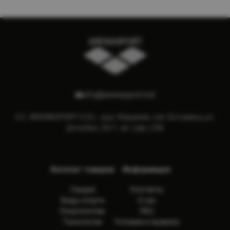
info@arenasport.md
S.C. ARENASPORT S.R.L., мун. Кишинев, сек. Ботаника, ул.
Дечебал, 23/1, ап. (оф.) 236
Каталог товаров
Информация
Скидки
Контакты
Виды спорта
О нас
Покупателям
FAQ
Технологии
Условия и правила