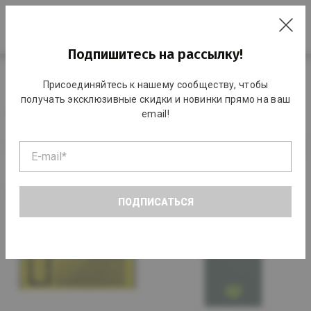
RO
Подпишитесь на рассылку!
Главная
Каталог
Плавание
Полотенца
Присоединяйтесь к нашему сообществу, чтобы
получать эксклюзивные скидки и новинки прямо на ваш
Полотенца
email!
По умолчанию
НОВИНКА
-12%
ПОДПИСАТЬСЯ
НОВИНКА