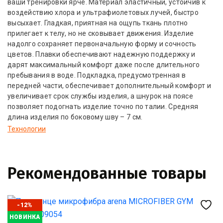
ваши тренировки ярче. Материал эластичный, устойчив к
воздействию хлора и ультрафиолетовых лучей, быстро
высыхает. Гладкая, приятная на ощупь ткань плотно
прилегает к телу, но не сковывает движения. Изделие
надолго сохраняет первоначальную форму и сочность
цветов. Плавки обеспечивают надежную поддержку и
дарят максимальный комфорт даже после длительного
пребывания в воде. Подкладка, предусмотренная в
передней части, обеспечивает дополнительный комфорт и
увеличивает срок службы изделия, а шнурок на поясе
позволяет подогнать изделие точно по талии. Средняя
длина изделия по боковому шву – 7 см.
Технологии
Рекомендованные товары
-12%
-
о
НОВИНКА