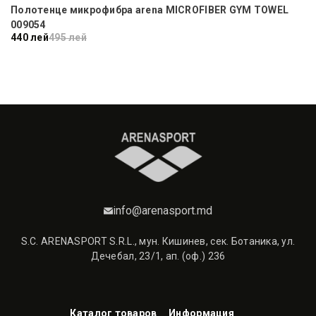
Полотенце микрофибра arena MICROFIBER GYM TOWEL
009054
440 лей
495 лей
4
info@arenasport.md
S.C. ARENASPORT S.R.L., мун. Кишинев, сек. Ботаника, ул.
Дечебал, 23/1, ап. (оф.) 236
Каталог товаров
Информация