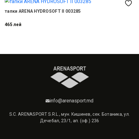
тапки ARENA HYDROSOFT II 003285
Ха
465 лей
1 
info@arenasport.md
S.C. ARENASPORT S.R.L., мун. Кишинев, сек. Ботаника, ул.
Дечебал, 23/1, ап. (оф.) 236