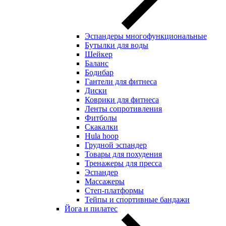
Эспандеры многофункциональные
Бутылки для воды
Шейкер
Баланс
Бодибар
Гантели для фитнеса
Диски
Коврики для фитнеса
Ленты сопротивления
Фитболы
Скакалки
Hula hoop
Грудной эспандер
Товары для похудения
Тренажеры для пресса
Эспандер
Массажеры
Степ-платформы
Тейпы и спортивные бандажи
Йога и пилатес