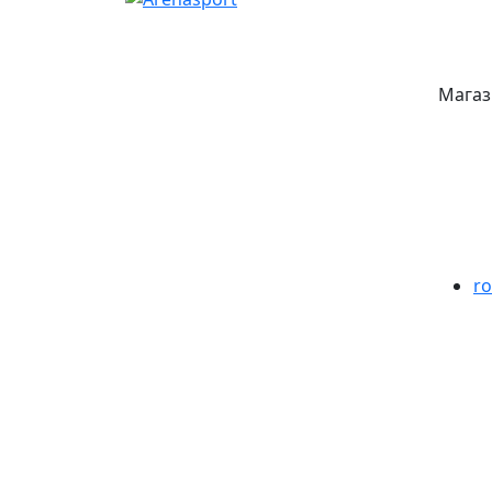
Магаз
ro