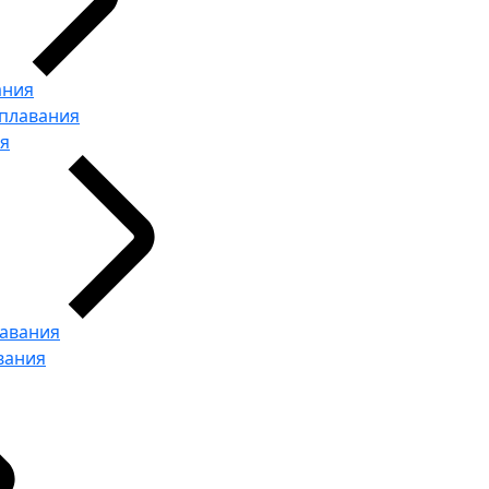
ания
 плавания
ия
лавания
вания