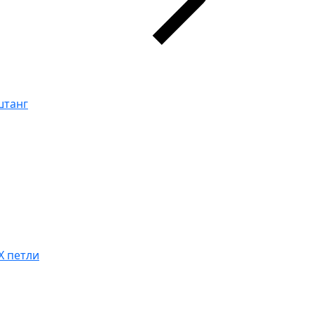
штанг
X петли