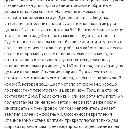
предназначен для подтягивания прямым и обратным,
узким и широким хватом. На брусьях отжимаются,
прорабатывая мышцы рук. Для рельефного бицепса
опускания выполняйте плавно, а в нижней позиции руки
должны быть согнуты под углом 90˚. Если изменить ширину
хвата, можно задействовать мышцы груди. Для пресса
будет полезен подъем коленей в висе или подъем прямых
ног. Тело тренируется за счет работы с собственным весом,
но если спортсмен уже не новичок и ему этого мало, то
вполне можно использовать утяжелители, поскольку
снаряд легко выдерживает до 150 кг. Снаряд подходит для
детей и взрослых. Описание снаряда Турник состоит из
прочного металлического каркаса, покрытого порошковой
краской, которая защищает металл от коррозии, хорошо
противостоит потертостям и царапинам. Толщина стенок
составляет 2 мм. Подлокотники и спинка обтянуты плотным
полиуретаном, он не трескается и не рвется даже после
многократных тренировок. Мягкий наполнитель делает
занятия более комфортными. Особенности крепления
Стационарно к стене болтами прикрепляются только два
широких крючка, сам тренажер просто подвешивается на