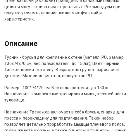
стене 83200BK (83200BK) приведены в ознакомительных
целях и могут отличаться от реальных. Рекомендуем при
покупке уточнять наличие желаемых функций и
характеристик.
Описание
Турник - брусья для крепление к стене (металл, PU, размер
100x74x70 см, вес пользователя .до 150кг), Цвет: черный
Тип крепления : на стену. Возрастная группа : взрослая и
детская. Материал : металл, полиуретан PU.
Размер : 100*74*70 см. Вес пользователя : до 150 кг.
Назначение : комплексные тренировки мышц верхней части
туловища.
Назначение Тренажер включает в себя брусья, снаряд для
пресса и перекладину для подтягивания. Такой набор
позволяет детально проработать мышцы плечевого пояса,
груди, живота и спины, а также бицепсы и трицепсы. Турник