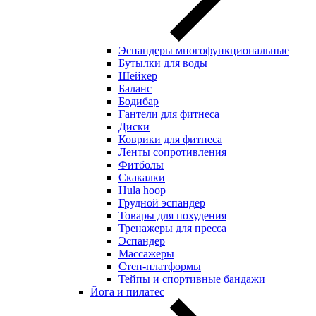
Эспандеры многофункциональные
Бутылки для воды
Шейкер
Баланс
Бодибар
Гантели для фитнеса
Диски
Коврики для фитнеса
Ленты сопротивления
Фитболы
Скакалки
Hula hoop
Грудной эспандер
Товары для похудения
Тренажеры для пресса
Эспандер
Массажеры
Степ-платформы
Тейпы и спортивные бандажи
Йога и пилатес