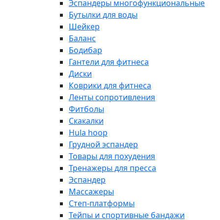
Эспандеры многофункциональные
Бутылки для воды
Шейкер
Баланс
Бодибар
Гантели для фитнеса
Диски
Коврики для фитнеса
Ленты сопротивления
Фитболы
Скакалки
Hula hoop
Грудной эспандер
Товары для похудения
Тренажеры для пресса
Эспандер
Массажеры
Степ-платформы
Тейпы и спортивные бандажи