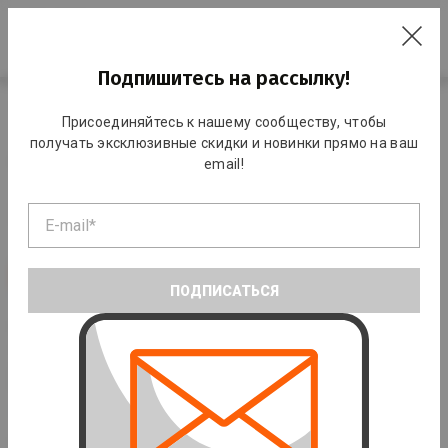
RO
Подпишитесь на рассылку!
Главная
Каталог
Спортивная обувь
Спортивные кроссовки
Присоединяйтесь к нашему сообществу, чтобы
получать эксклюзивные скидки и новинки прямо на ваш
Спортивные кроссовки
email!
По умолчанию
-34%
-31%
ПОДПИСАТЬСЯ
Кроссовки JOMA
Кроссовки JOMA
C.357S2023
C.CLASMS-902
499 лей
749 лей
499 лей
715 лей
-27%
Кроссовки JOMA
Кроссовки JOMA