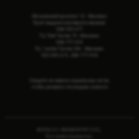
Московский проспект 16 - Магазин
Пункт выдачи и возврата заказов:
068-533-677
ТЦ "Elat" Бутик 73 - Магазин:
068-777-419
ТЦ "Jumbo" Бутик 236 - Магазин:
022-505-615
,
068-777-418
Следите за нами в социальных сетях,
чтобы узнавать последние новости
©2026 S.C. ARENASPORT S.R.L.
Все права защищены.