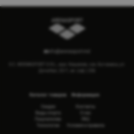
info@arenasport.md
S.C. ARENASPORT S.R.L., мун. Кишинев, сек. Ботаника, ул.
Дечебал, 23/1, ап. (оф.) 236
Каталог товаров
Информация
Скидки
Контакты
Виды спорта
О нас
Покупателям
FAQ
Технологии
Условия и правила