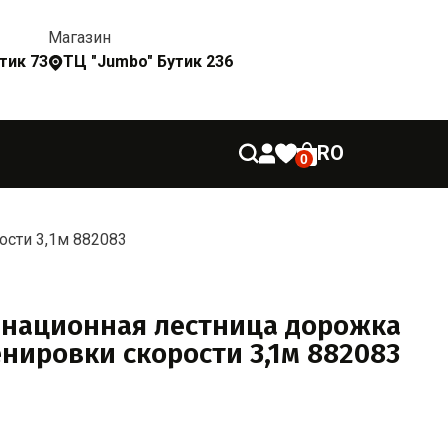
Магазин
утик 73
ТЦ "Jumbo" Бутик 236
RO
0
ости 3,1м 882083
национная лестница дорожка
енировки скорости 3,1м 882083