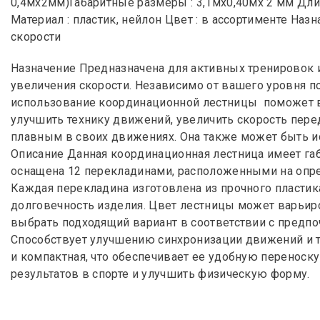
0,4мx2мм)Габаритные размеры : 3,1мx0,40мx 2 мм Длин
Материал : пластик, нейлон Цвет : в ассортименте Наз
скорости
Назначение Предназначена для активных тренировок 
увеличения скорости. Независимо от вашего уровня п
использование координационной лестницы поможет 
улучшить технику движений, увеличить скорость пере
плавным в своих движениях. Она также может быть и
Описание Данная координационная лестница имеет га
оснащена 12 перекладинами, расположенными на опред
Каждая перекладина изготовлена из прочного пластик
долговечность изделия. Цвет лестницы может варьиро
выбрать подходящий вариант в соответствии с предпо
Способствует улучшению синхронизации движений и т
и компактная, что обеспечивает ее удобную переноск
результатов в спорте и улучшить физическую форму.