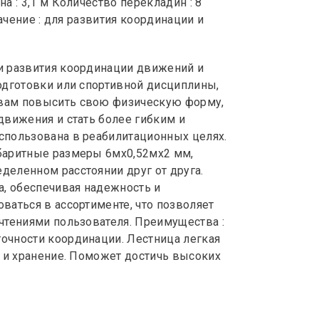
а : 3,1 м Количество перекладин : 8
начение : для развития координации и
и развития координации движений и
одготовки или спортивной дисциплины,
вам повысить свою физическую форму,
движения и стать более гибким и
спользована в реабилитационных целях.
баритные размеры 6мx0,52мx2 мм,
еленном расстоянии друг от друга.
а, обеспечивая надежность и
ваться в ассортименте, что позволяет
чтениями пользователя. Преимущества :
очности координации. Лестница легкая
у и хранение. Поможет достичь высоких