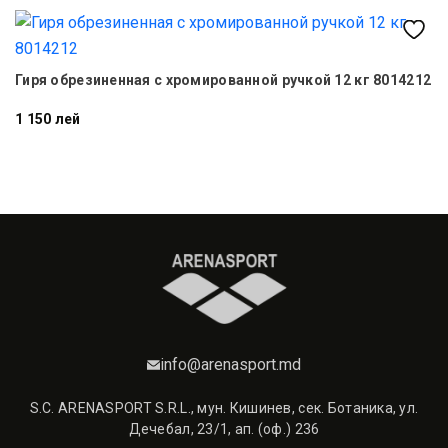
Б
Гиря обрезиненная с хромированной ручкой 12 кг 8014212
1 150 лей
7
info@arenasport.md
S.C. ARENASPORT S.R.L., мун. Кишинев, сек. Ботаника, ул.
Дечебал, 23/1, ап. (оф.) 236