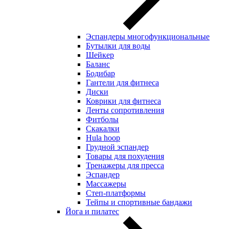
Эспандеры многофункциональные
Бутылки для воды
Шейкер
Баланс
Бодибар
Гантели для фитнеса
Диски
Коврики для фитнеса
Ленты сопротивления
Фитболы
Скакалки
Hula hoop
Грудной эспандер
Товары для похудения
Тренажеры для пресса
Эспандер
Массажеры
Степ-платформы
Тейпы и спортивные бандажи
Йога и пилатес