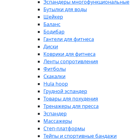
Эспандеры многофункциональные
Бутылки для воды
Шейкер
Баланс
Бодибар
Гантели для фитнеса
Диски
Коврики для фитнеса
Ленты сопротивления
Фитболы
Скакалки
Hula hoop
Грудной эспандер
Товары для похудения
Тренажеры для пресса
Эспандер
Массажеры
Степ-платформы
Тейпы и спортивные бандажи