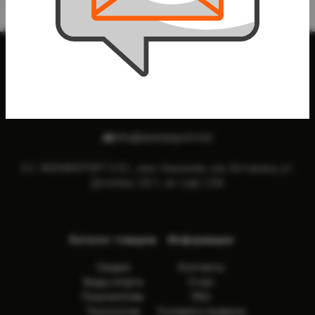
info@arenasport.md
S.C. ARENASPORT S.R.L., мун. Кишинев, сек. Ботаника, ул.
Дечебал, 23/1, ап. (оф.) 236
Каталог товаров
Информация
Скидки
Контакты
Виды спорта
О нас
Покупателям
FAQ
Технологии
Условия и правила