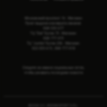
Московский проспект 16 - Магазин
Пункт выдачи и возврата заказов:
068-533-677
ТЦ "Elat" Бутик 73 - Магазин:
068-777-419
ТЦ "Jumbo" Бутик 236 - Магазин:
022-505-615
,
068-777-418
Следите за нами в социальных сетях,
чтобы узнавать последние новости
©2026 S.C. ARENASPORT S.R.L.