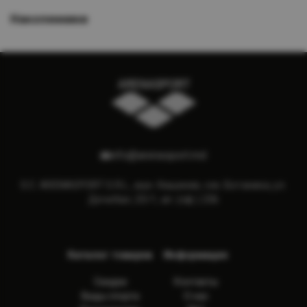
Наколенники
info@arenasport.md
S.C. ARENASPORT S.R.L., мун. Кишинев, сек. Ботаника, ул.
Дечебал, 23/1, ап. (оф.) 236
Каталог товаров
Информация
Скидки
Контакты
Виды спорта
О нас