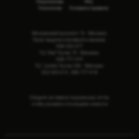
Покупателям
FAQ
Технологии
Условия и правила
Московский проспект 16 - Магазин
Пункт выдачи и возврата заказов:
068-533-677
ТЦ "Elat" Бутик 73 - Магазин:
068-777-419
ТЦ "Jumbo" Бутик 236 - Магазин:
022-505-615
,
068-777-418
Следите за нами в социальных сетях,
чтобы узнавать последние новости