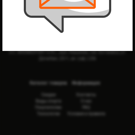
info@arenasport.md
S.C. ARENASPORT S.R.L., мун. Кишинев, сек. Ботаника, ул.
Дечебал, 23/1, ап. (оф.) 236
Каталог товаров
Информация
Скидки
Контакты
Виды спорта
О нас
Покупателям
FAQ
Технологии
Условия и правила