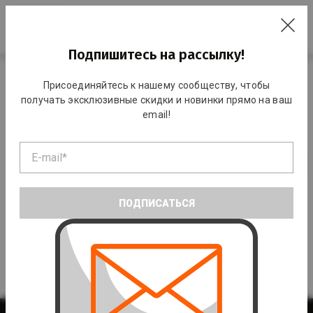
RO
Подпишитесь на рассылку!
Главная
Каталог
Командные виды спорта
Футбол
Присоединяйтесь к нашему сообществу, чтобы
Игла для мяча
получать эксклюзивные скидки и новинки прямо на ваш
email!
Игла для мяча
По умолчанию
ПОДПИСАТЬСЯ
Игла для мяча 12064
5 лей