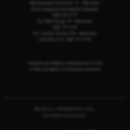
Московский проспект 16 - Магазин
Пункт выдачи и возврата заказов:
068-533-677
ТЦ "Elat" Бутик 73 - Магазин:
068-777-419
ТЦ "Jumbo" Бутик 236 - Магазин:
022-505-615
,
068-777-418
Следите за нами в социальных сетях,
чтобы узнавать последние новости
©2026 S.C. ARENASPORT S.R.L.
Все права защищены.