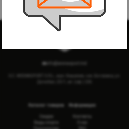
футбола
info@arenasport.md
S.C. ARENASPORT S.R.L., мун. Кишинев, сек. Ботаника, ул.
Дечебал, 23/1, ап. (оф.) 236
Каталог товаров
Информация
Скидки
Контакты
Виды спорта
О нас
Покупателям
FAQ