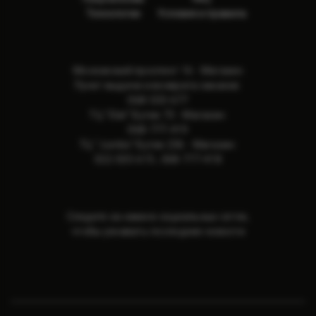
Технологии
Условия и правила
Московский проспект 16 - Магазин
Пункт выдачи и возврата заказов:
068-533-677
ТЦ "Elat" Бутик 73 - Магазин:
068-777-419
ТЦ "Jumbo" Бутик 236 - Магазин:
022-505-615
,
068-777-418
Следите за нами в социальных сетях,
чтобы узнавать последние новости