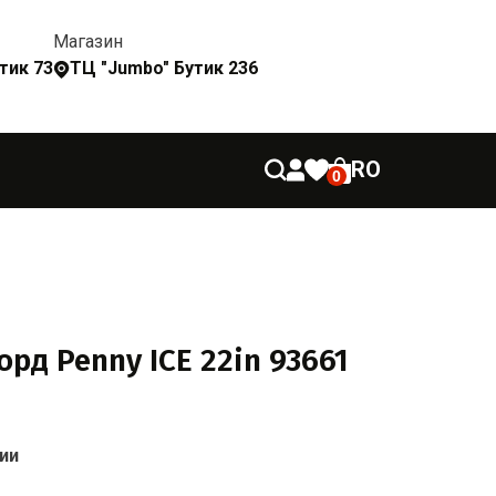
Магазин
утик 73
ТЦ "Jumbo" Бутик 236
RO
0
рд Penny ICE 22in 93661
ии