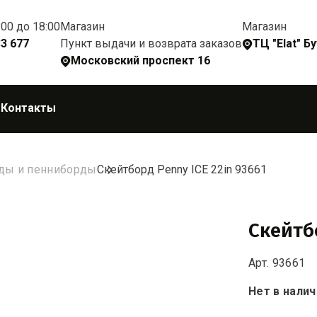
:00 до 18:00
Магазин
Магазин
Пункт выдачи и возврата заказов
33 677
ТЦ "Elat" Б
Московский проспект 16
Q
Контакты
ды и пенниборды
Скейтборд Penny ICE 22in 93661
Скейтбо
Арт. 93661
Нет в налич