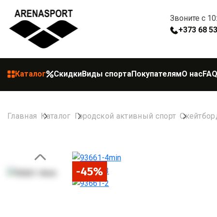
Звоните с 10
+373 68 5
Каталог
Скидки
Виды спорта
Покупателям
О нас
FA
Главная
Каталог
Городской активный спорт
Скейтбор
-45%