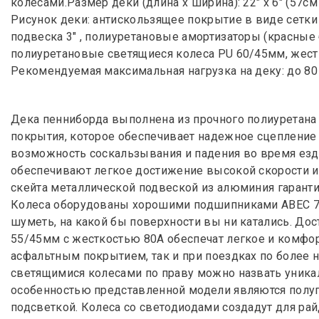
колесами.Размер деки (длина х ширина): 22" х 6" (57см
Рисунок деки: антискользящее покрытие в виде сетк
подвеска 3" , полиуретановые амортизаторы (красные 
полиуретановые светящиеся колеса PU 60/45мм, жес
Рекомендуемая максимальная нагрузка на деку: до 80
Дека пенниборда выполнена из прочного полиуретана
покрытия, которое обеспечивает надежное сцепление
возможность соскальзывания и падения во время езд
обеспечивают легкое достижение высокой скорости и
скейта металлической подвеской из алюминия гаранти
Колеса оборудованы хорошими подшипниками ABEC 7,
шуметь, на какой бы поверхности вы ни катались. Дос
55/45мм с жесткостью 80А обеспечат легкое и комфо
асфальтным покрытием, так и при поездках по более 
светящимися колесами по праву можно назвать уник
особенностью представленной модели являются полу
подсветкой. Колеса со светодиодами создадут для рай