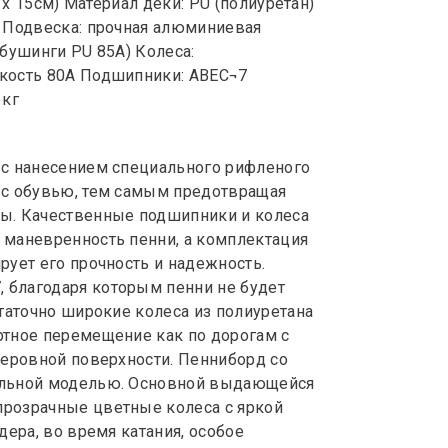
 х 15см) Материал деки: PU (полиуретан)
и Подвеска: прочная алюминиевая
бушинги PU 85A) Колеса:
ткость 80А Подшипники: ABEC¬7
 кг
 с нанесением специального рифленого
 с обувью, тем самым предотвращая
ы. Качественные подшипники и колеса
 маневренность пенни, а комплектация
рует его прочность и надежность.
 благодаря которым пенни не будет
таточно широкие колеса из полиуретана
ртное перемещение как по дорогам с
неровной поверхности. Пенниборд со
альной моделью. Основной выдающейся
прозрачные цветные колеса с яркой
дера, во время катания, особое