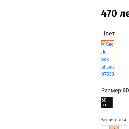
470 л
Цвет
Размер:
60
60
cm
Количество