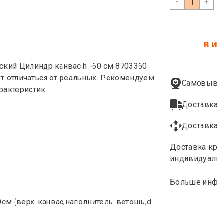
-
+
В 
ский Цилиндр канвас h -60 см 8703360
т отличаться от реальных. Рекомендуем
Самовыв
рактеристик.
Доставка
Доставка
Доставка кр
индивидуал
Больше инф
см (верх-канвас,наполнитель-ветошь,d-