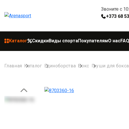
Звоните с 10
+373 68 5
Каталог
Скидки
Виды спорта
Покупателям
О нас
FA
Главная
Каталог
Единоборства
Бокс
Груши для бокса