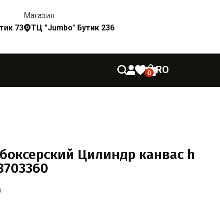
Магазин
утик 73
ТЦ "Jumbo" Бутик 236
RO
0
боксерский Цилиндр канвас h
 8703360
0