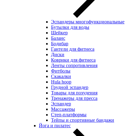
Эспандеры многофункциональные
Бутылки для воды
Шейкер
Баланс
Бодибар
Гантели для фитнеса
Диски
Коврики для фитнеса
Ленты сопротивления
Фитболы
Скакалки
Hula hoop
Грудной эспандер
Товары для похудения
Тренажеры для пресса
Эспандер
Массажеры
Степ-платформы
Тейпы и спортивные бандажи
Йога и пилатес