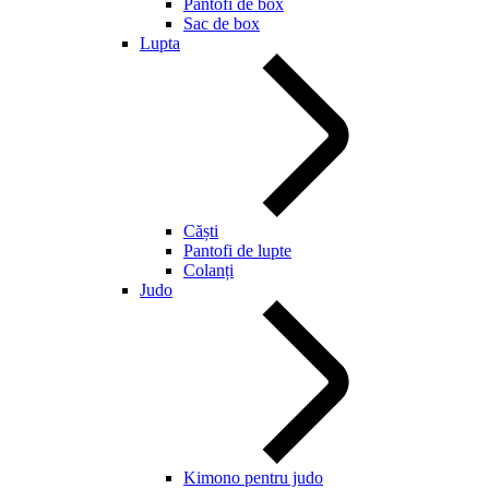
Pantofi de box
Sac de box
Lupta
Căști
Pantofi de lupte
Colanți
Judo
Kimono pentru judo