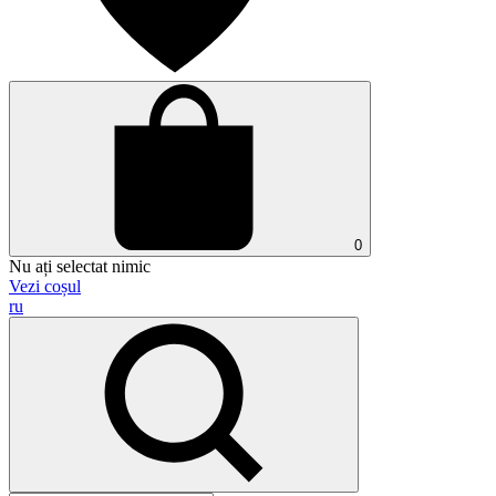
0
Nu ați selectat nimic
Vezi coșul
ru