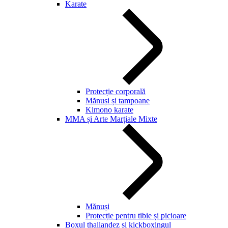
Karate
Protecție corporală
Mănuși și tampoane
Kimono karate
MMA și Arte Marțiale Mixte
Mănuși
Protecție pentru tibie și picioare
Boxul thailandez și kickboxingul