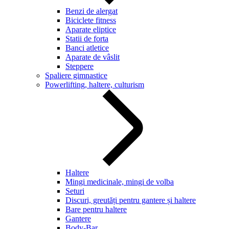
Benzi de alergat
Biciclete fitness
Aparate eliptice
Statii de forta
Banci atletice
Aparate de vâslit
Steppere
Spaliere gimnastice
Powerlifting, haltere, culturism
Haltere
Mingi medicinale, mingi de volba
Seturi
Discuri, greutăți pentru gantere și haltere
Bare pentru haltere
Gantere
Body-Bar