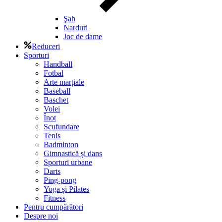
Şah
Narduri
Joc de dame
Reduceri
Sporturi
Handball
Fotbal
Arte marțiale
Baseball
Baschet
Volei
Înot
Scufundare
Tenis
Badminton
Gimnastică și dans
Sporturi urbane
Darts
Ping-pong
Yoga și Pilates
Fitness
Pentru cumpărători
Despre noi