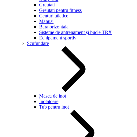
Greutati
Greutati pentru fitness
Centuri atletice
Manusi
Bara orizontala
Sisteme de antrenament și bucle TRX
Echipament sportiv
Scufundare
Masca de inot
Înotătoare
Tub pentru inot