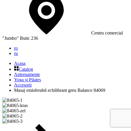
Сentru comercial
"Jumbo" Butic 236
ro
ru
Acasa
Catalog
Antrenamente
Yoga și Pilates
Accesorii
Masaj emisferabil echilibrant greu Balance 84069