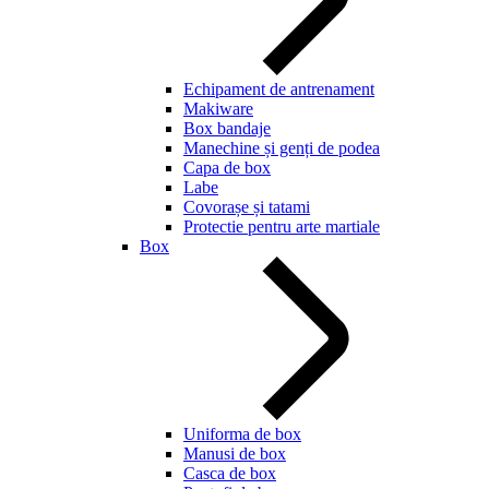
Echipament de antrenament
Makiware
Box bandaje
Manechine și genți de podea
Capa de box
Labe
Covorașe și tatami
Protectie pentru arte martiale
Box
Uniforma de box
Manusi de box
Casca de box