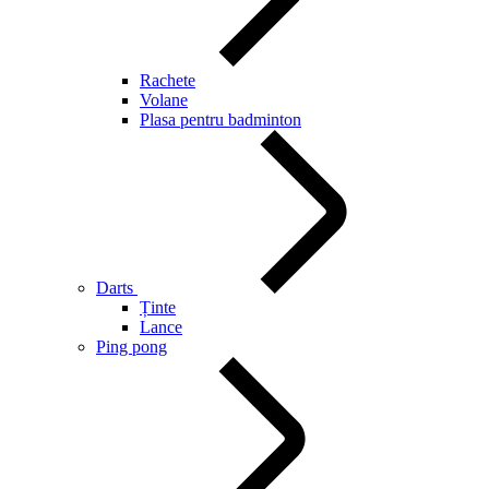
Rachete
Volane
Plasa pentru badminton
Darts
Ținte
Lance
Ping pong