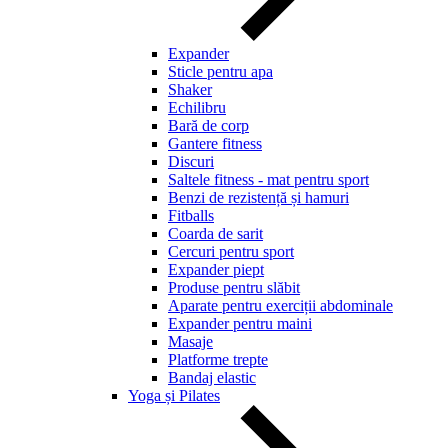
Expander
Sticle pentru apa
Shaker
Echilibru
Bară de corp
Gantere fitness
Discuri
Saltele fitness - mat pentru sport
Benzi de rezistență și hamuri
Fitballs
Coarda de sarit
Cercuri pentru sport
Expander piept
Produse pentru slăbit
Aparate pentru exerciții abdominale
Expander pentru maini
Masaje
Platforme trepte
Bandaj elastic
Yoga și Pilates