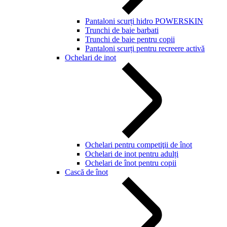
Pantaloni scurți hidro POWERSKIN
Trunchi de baie barbati
Trunchi de baie pentru copii
Pantaloni scurți pentru recreere activă
Ochelari de inot
Ochelari pentru competiţii de înot
Ochelari de inot pentru adulți
Ochelari de înot pentru copii
Cască de înot