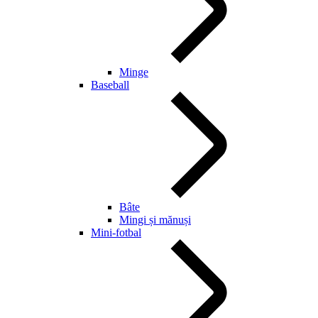
Minge
Baseball
Bâte
Mingi și mănuși
Mini-fotbal