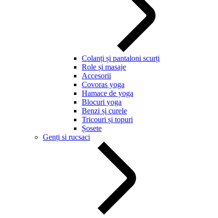
Colanți și pantaloni scurți
Role și masaje
Accesorii
Covoras yoga
Hamace de yoga
Blocuri yoga
Benzi și curele
Tricouri și topuri
Șosete
Genți si rucsaci