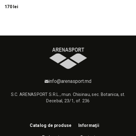
170 lei
22
info@arenasport.md
S.C. ARENASPORT S.R.L., mun. Chisinau, sec. Botanica, st.
Decebal, 23/1, of. 236
Catalog de produse
Informaţii