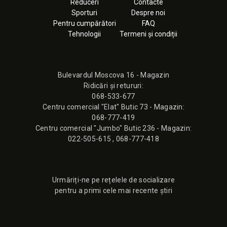
Reduceri
Contacte
Sporturi
Despre noi
Pentru cumpărători
FAQ
Tehnologii
Termeni și condiții
Bulevardul Moscova 16 - Magazin
Ridicări și retururi:
068-533-677
Сentru comercial "Elat" Butic 73 - Magazin:
068-777-419
Сentru comercial "Jumbo" Butic 236 - Magazin:
022-505-615
,
068-777-418
Urmăriți-ne pe rețelele de socializare
pentru a primi cele mai recente știri