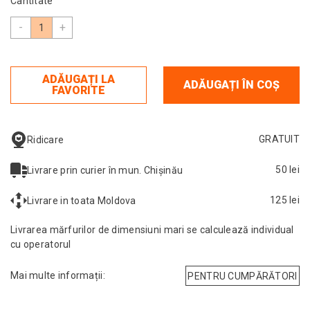
Cantitate
-
+
ADĂUGAȚI LA
ADĂUGAȚI ÎN COȘ
FAVORITE
GRATUIT
Ridicare
50 lei
Livrare prin curier în mun. Chișinău
125 lei
Livrare in toata Moldova
Livrarea mărfurilor de dimensiuni mari se calculează individual
cu operatorul
Mai multe informații:
PENTRU CUMPĂRĂTORI