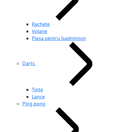
Rachete
Volane
Plasa pentru badminton
Darts
Ținte
Lance
Ping pong