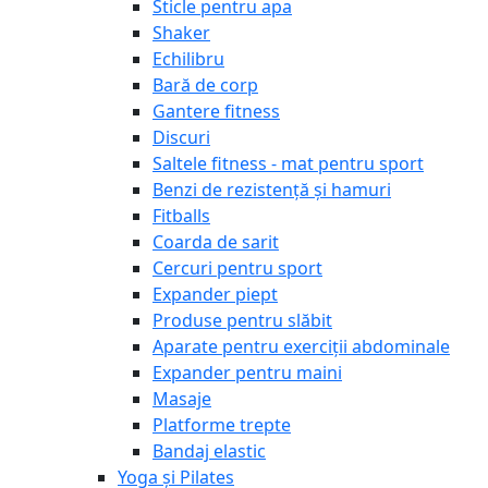
Sticle pentru apa
Shaker
Echilibru
Bară de corp
Gantere fitness
Discuri
Saltele fitness - mat pentru sport
Benzi de rezistență și hamuri
Fitballs
Coarda de sarit
Cercuri pentru sport
Expander piept
Produse pentru slăbit
Aparate pentru exerciții abdominale
Expander pentru maini
Masaje
Platforme trepte
Bandaj elastic
Yoga și Pilates