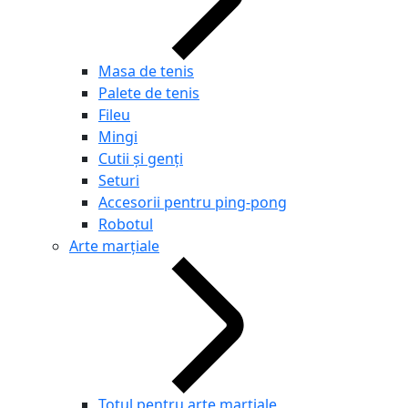
Masa de tenis
Palete de tenis
Fileu
Mingi
Cutii și genți
Seturi
Accesorii pentru ping-pong
Robotul
Arte marțiale
Totul pentru arte marțiale