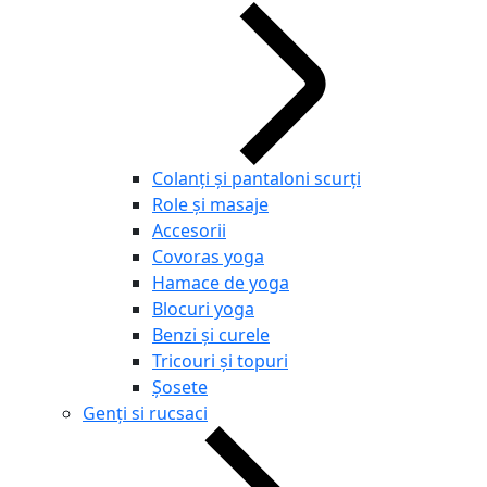
Colanți și pantaloni scurți
Role și masaje
Accesorii
Covoras yoga
Hamace de yoga
Blocuri yoga
Benzi și curele
Tricouri și topuri
Șosete
Genți si rucsaci