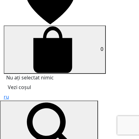
0
Nu ați selectat nimic
Vezi coșul
ru