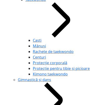
Casti
Mănuși
Rachete de taekwondo
Centuri
Protecție corporală
Protecție pentru tibie și picioare
Kimono taekwondo
Gimnastică și dans