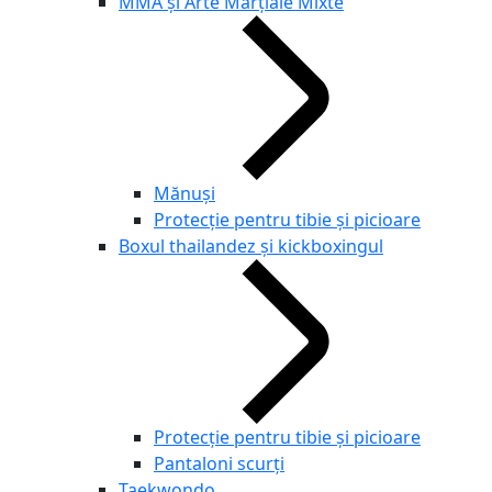
MMA și Arte Marțiale Mixte
Mănuși
Protecție pentru tibie și picioare
Boxul thailandez și kickboxingul
Protecție pentru tibie și picioare
Pantaloni scurți
Taekwondo