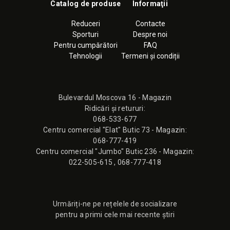
Catalog de produse
Informaţii
Reduceri
Contacte
Sporturi
Despre noi
Pentru cumpărători
FAQ
Tehnologii
Termeni și condiții
Bulevardul Moscova 16 - Magazin
Ridicări și retururi:
068-533-677
Сentru comercial "Elat" Butic 73 - Magazin:
068-777-419
Сentru comercial "Jumbo" Butic 236 - Magazin:
022-505-615
,
068-777-418
Urmăriți-ne pe rețelele de socializare
pentru a primi cele mai recente știri