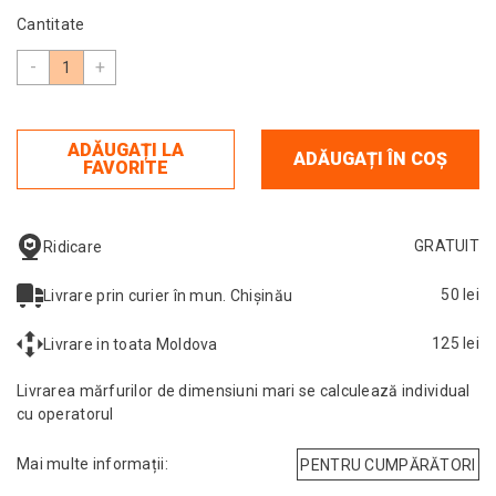
Cantitate
-
+
ADĂUGAȚI LA
ADĂUGAȚI ÎN COȘ
FAVORITE
GRATUIT
Ridicare
50 lei
Livrare prin curier în mun. Chișinău
125 lei
Livrare in toata Moldova
Livrarea mărfurilor de dimensiuni mari se calculează individual
cu operatorul
Mai multe informații:
PENTRU CUMPĂRĂTORI