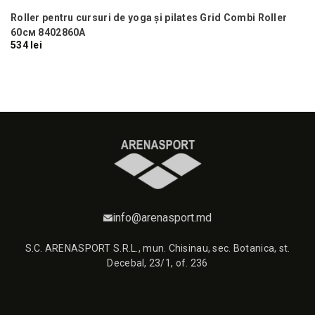
Sh
Roller pentru cursuri de yoga și pilates Grid Combi Roller
60см 8402860A
534 lei
99
info@arenasport.md
S.C. ARENASPORT S.R.L., mun. Chisinau, sec. Botanica, st.
Decebal, 23/1, of. 236