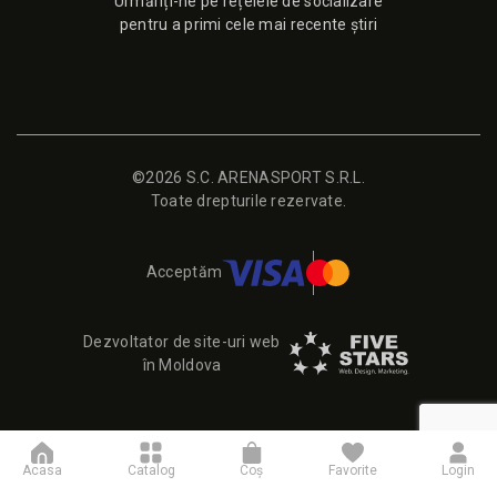
Urmăriți-ne pe rețelele de socializare
pentru a primi cele mai recente știri
©2026 S.C. ARENASPORT S.R.L.
Toate drepturile rezervate.
Acceptăm
Dezvoltator de site-uri web
în Moldova
Acasa
Catalog
Coş
Favorite
Login