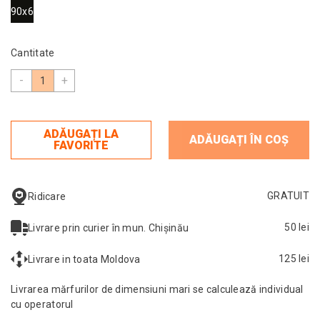
190x61
Cantitate
-
+
ADĂUGAȚI LA
ADĂUGAȚI ÎN COȘ
FAVORITE
GRATUIT
Ridicare
50 lei
Livrare prin curier în mun. Chișinău
125 lei
Livrare in toata Moldova
Livrarea mărfurilor de dimensiuni mari se calculează individual
cu operatorul