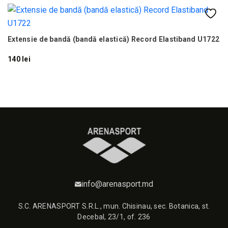
M
Extensie de bandă (bandă elastică) Record Elastiband U1722
140 lei
14
info@arenasport.md
S.C. ARENASPORT S.R.L., mun. Chisinau, sec. Botanica, st.
Decebal, 23/1, of. 236