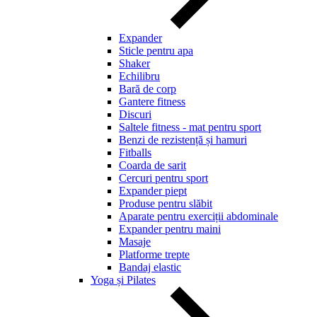
Expander
Sticle pentru apa
Shaker
Echilibru
Bară de corp
Gantere fitness
Discuri
Saltele fitness - mat pentru sport
Benzi de rezistență și hamuri
Fitballs
Coarda de sarit
Cercuri pentru sport
Expander piept
Produse pentru slăbit
Aparate pentru exerciții abdominale
Expander pentru maini
Masaje
Platforme trepte
Bandaj elastic
Yoga și Pilates