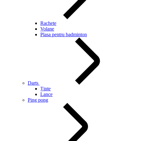
Rachete
Volane
Plasa pentru badminton
Darts
Ținte
Lance
Ping pong