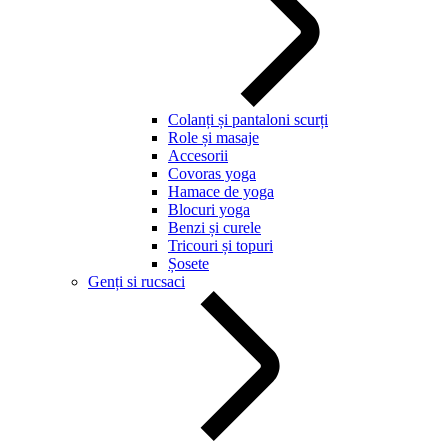
Colanți și pantaloni scurți
Role și masaje
Accesorii
Covoras yoga
Hamace de yoga
Blocuri yoga
Benzi și curele
Tricouri și topuri
Șosete
Genți si rucsaci