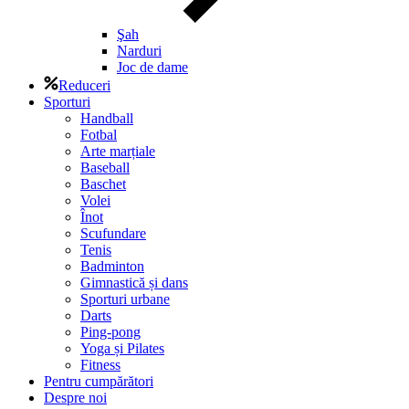
Şah
Narduri
Joc de dame
Reduceri
Sporturi
Handball
Fotbal
Arte marțiale
Baseball
Baschet
Volei
Înot
Scufundare
Tenis
Badminton
Gimnastică și dans
Sporturi urbane
Darts
Ping-pong
Yoga și Pilates
Fitness
Pentru cumpărători
Despre noi