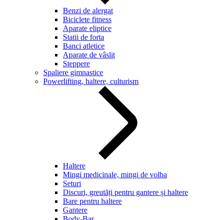
Benzi de alergat
Biciclete fitness
Aparate eliptice
Statii de forta
Banci atletice
Aparate de vâslit
Steppere
Spaliere gimnastice
Powerlifting, haltere, culturism
Haltere
Mingi medicinale, mingi de volba
Seturi
Discuri, greutăți pentru gantere și haltere
Bare pentru haltere
Gantere
Body-Bar