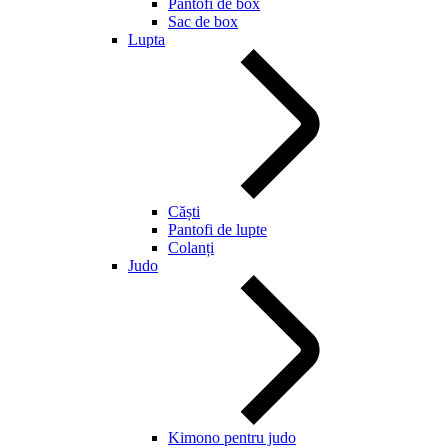
Pantofi de box
Sac de box
Lupta
Căști
Pantofi de lupte
Colanți
Judo
Kimono pentru judo