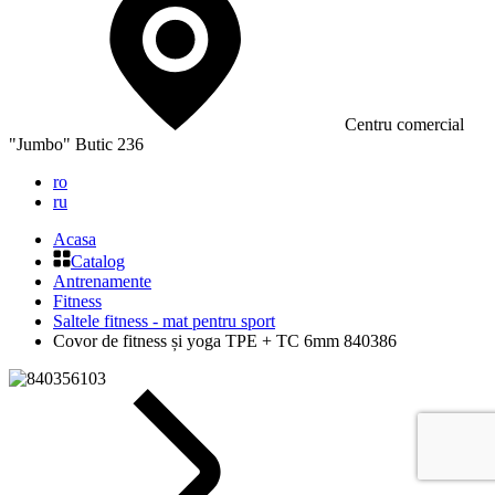
Сentru comercial
"Jumbo" Butic 236
ro
ru
Acasa
Catalog
Antrenamente
Fitness
Saltele fitness - mat pentru sport
Covor de fitness și yoga TPE + TC 6mm 840386