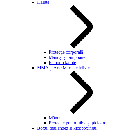
Karate
Protecție corporală
Mănuși și tampoane
Kimono karate
MMA și Arte Marțiale Mixte
Mănuși
Protecție pentru tibie și picioare
Boxul thailandez și kickboxingul