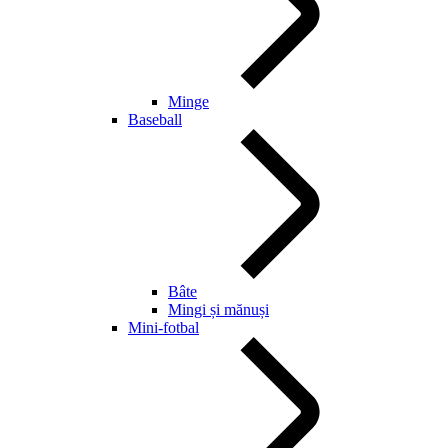
Minge
Baseball
Bâte
Mingi și mănuși
Mini-fotbal