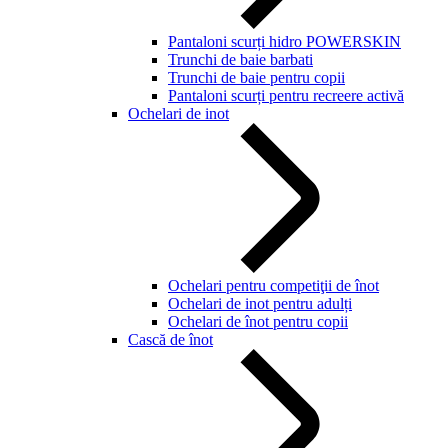
Pantaloni scurți hidro POWERSKIN
Trunchi de baie barbati
Trunchi de baie pentru copii
Pantaloni scurți pentru recreere activă
Ochelari de inot
Ochelari pentru competiţii de înot
Ochelari de inot pentru adulți
Ochelari de înot pentru copii
Cască de înot