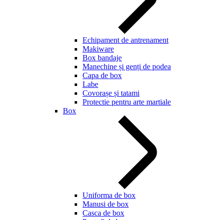
Echipament de antrenament
Makiware
Box bandaje
Manechine și genți de podea
Capa de box
Labe
Covorașe și tatami
Protectie pentru arte martiale
Box
Uniforma de box
Manusi de box
Casca de box