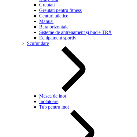
Greutati
Greutati pentru fitness
Centuri atletice
Manusi
Bara orizontala
Sisteme de antrenament și bucle TRX
Echipament sportiv
Scufundare
Masca de inot
Înotătoare
Tub pentru inot