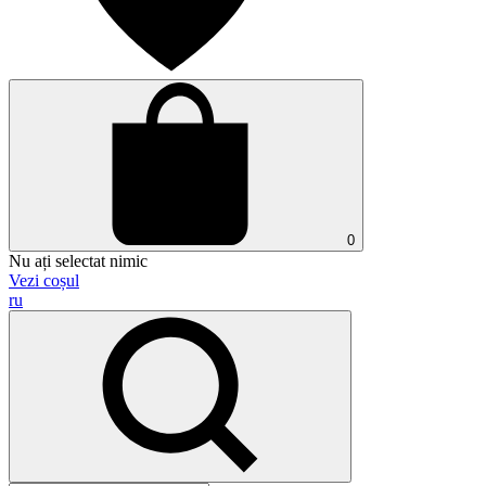
0
Nu ați selectat nimic
Vezi coșul
ru