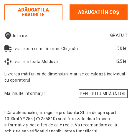
ADĂUGAȚI LA
ADĂUGAȚI ÎN COȘ
FAVORITE
GRATUIT
Ridicare
50 lei
Livrare prin curier în mun. Chișinău
125 lei
Livrare in toata Moldova
Livrarea mărfurilor de dimensiuni mari se calculează individual
cu operatorul
Mai multe informații:
PENTRU CUMPĂRĂTORI
! Caracteristicile și imaginile produsului Sticla de apa sport
1000ml YY255 (YY255810) sunt furnizate doar în scop
informativ și pot diferi de cele reale. Va recomandam ca la
achizitie sa verificati disponibilitatea functiilor si