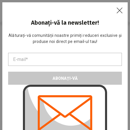
RU
Abonați-vă la newsletter!
Acasa
Catalog
Lenjerie termică
Alăturați-vă comunității noastre primiți reduceri exclusive și
produse noi direct pe email-ul tau!
Lenjerie termică
ABONAȚI-VĂ
Pentru bărbați
Pentru femei