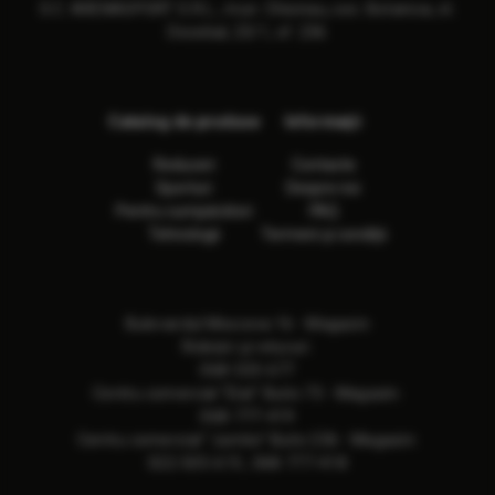
S.C. ARENASPORT S.R.L., mun. Chisinau, sec. Botanica, st.
Decebal, 23/1, of. 236
Catalog de produse
Informaţii
Reduceri
Contacte
Sporturi
Despre noi
Pentru cumpărători
FAQ
Tehnologii
Termeni și condiții
Bulevardul Moscova 16 - Magazin
Ridicări și retururi:
068-533-677
Сentru comercial "Elat" Butic 73 - Magazin:
068-777-419
Сentru comercial "Jumbo" Butic 236 - Magazin:
022-505-615
,
068-777-418