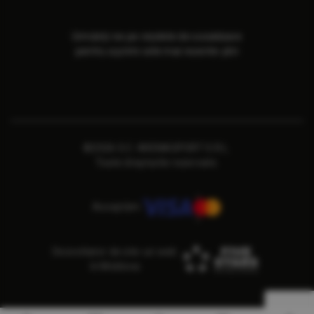
Urmăriți-ne pe rețelele de socializare
pentru a primi cele mai recente știri
©2026 S.C. ARENASPORT S.R.L.
Toate drepturile rezervate.
Acceptăm
Dezvoltator de site-uri web
în Moldova