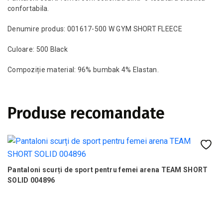
confortabila.
Denumire produs: 001617-500 W GYM SHORT FLEECE
Culoare: 500 Black
Compoziție material: 96% bumbak 4% Elastan.
Produse recomandate
Pantaloni scurți de sport pentru femei arena TEAM SHORT
B
SOLID 004896
P