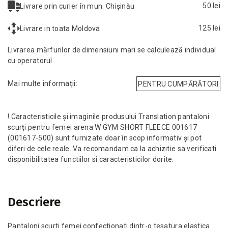
50 lei
Livrare prin curier în mun. Chișinău
125 lei
Livrare in toata Moldova
Livrarea mărfurilor de dimensiuni mari se calculează individual
cu operatorul
Mai multe informații:
PENTRU CUMPĂRĂTORI
! Caracteristicile și imaginile produsului Translation pantaloni
scurți pentru femei arena W GYM SHORT FLEECE 001617
(001617-500) sunt furnizate doar în scop informativ și pot
diferi de cele reale. Va recomandam ca la achizitie sa verificati
disponibilitatea functiilor si caracteristicilor dorite.
Descriere
Pantaloni scurti femei confectionati dintr-o tesatura elastica