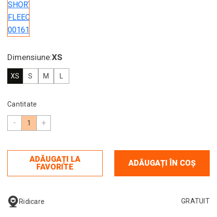
Dimensiune:
XS
XS
S
M
L
Cantitate
-
+
ADĂUGAȚI LA
ADĂUGAȚI ÎN COȘ
FAVORITE
GRATUIT
Ridicare