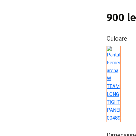
900 le
Culoare
Dimensiune