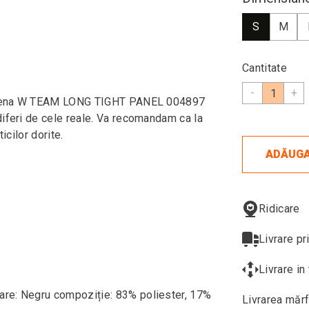
S
M
Cantitate
-
+
ei arena W TEAM LONG TIGHT PANEL 004897
diferi de cele reale. Va recomandam ca la
icilor dorite.
ADĂUGA
Ridicare
Livrare pr
Livrare i
are: Negru compoziție: 83% poliester, 17%
Livrarea mărf