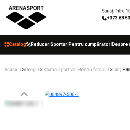
Sunați între 1
+373 68 5
Catalog
Reduceri
Sporturi
Pentru cumpărători
Despre 
Acasa
Catalog
Costume sportive
Pentru femei
Colanți
Pan