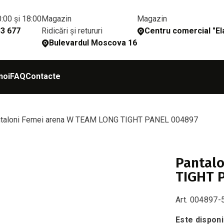
0:00 și 18:00
Magazin
Magazin
Ridicări și retururi
33 677
Сentru comercial "Ela
Bulevardul Moscova 16
noi
FAQ
Contacte
taloni Femei arena W TEAM LONG TIGHT PANEL 004897
Pantal
TIGHT 
Art. 004897-
Este disponi