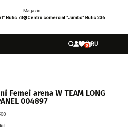
Magazin
t" Butic 73
Сentru comercial "Jumbo" Butic 236
RU
0
oni Femei arena W TEAM LONG
PANEL 004897
500
bil