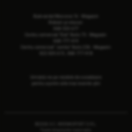
Bulevardul Moscova 16 - Magazin
Ridicări și retururi:
068-533-677
Сentru comercial "Elat" Butic 73 - Magazin:
068-777-419
Сentru comercial "Jumbo" Butic 236 - Magazin:
022-505-615
,
068-777-418
Urmăriți-ne pe rețelele de socializare
pentru a primi cele mai recente știri
©2026 S.C. ARENASPORT S.R.L.
Toate drepturile rezervate.