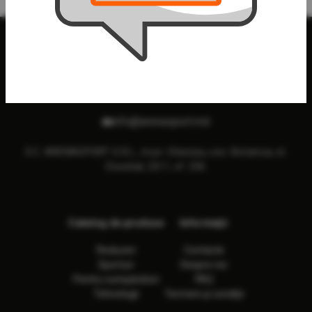
info@arenasport.md
S.C. ARENASPORT S.R.L., mun. Chisinau, sec. Botanica, st.
Decebal, 23/1, of. 236
Catalog de produse
Informaţii
Reduceri
Contacte
Sporturi
Despre noi
Pentru cumpărători
FAQ
Tehnologii
Termeni și condiții