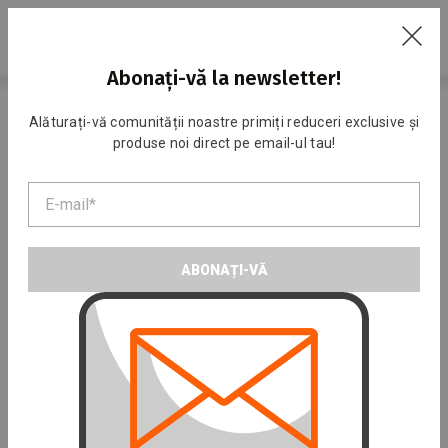
RU
Abonați-vă la newsletter!
Acasa
Catalog
Costume sportive
Pentru copii
Alăturați-vă comunității noastre primiți reduceri exclusive și
produse noi direct pe email-ul tau!
Pentru copii
ABONAȚI-VĂ
Pantaloni scurţi