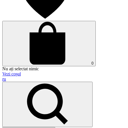
0
Nu ați selectat nimic
Vezi coșul
ru