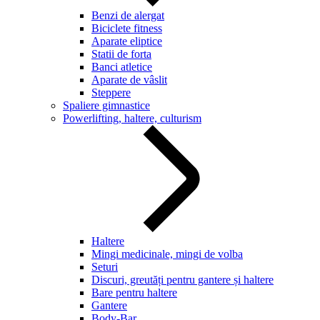
Benzi de alergat
Biciclete fitness
Aparate eliptice
Statii de forta
Banci atletice
Aparate de vâslit
Steppere
Spaliere gimnastice
Powerlifting, haltere, culturism
Haltere
Mingi medicinale, mingi de volba
Seturi
Discuri, greutăți pentru gantere și haltere
Bare pentru haltere
Gantere
Body-Bar