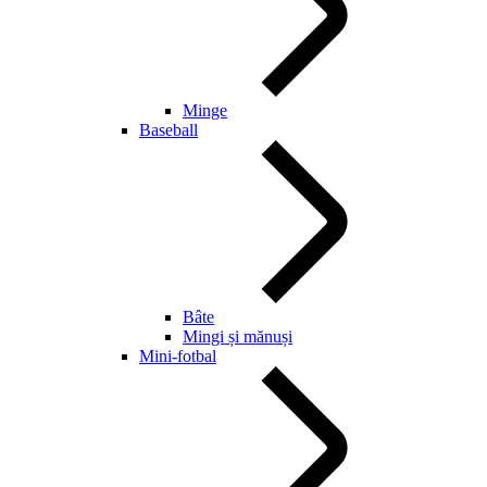
Minge
Baseball
Bâte
Mingi și mănuși
Mini-fotbal