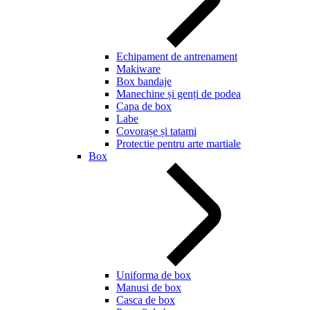
Echipament de antrenament
Makiware
Box bandaje
Manechine și genți de podea
Capa de box
Labe
Covorașe și tatami
Protectie pentru arte martiale
Box
Uniforma de box
Manusi de box
Casca de box