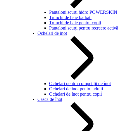
Pantaloni scurți hidro POWERSKIN
Trunchi de baie barbati
Trunchi de baie pentru copii
Pantaloni scurți pentru recreere activă
Ochelari de inot
Ochelari pentru competiţii de înot
Ochelari de inot pentru adulți
Ochelari de înot pentru copii
Cască de înot