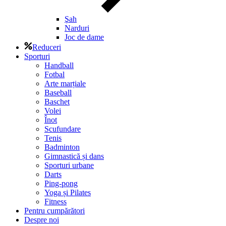
Şah
Narduri
Joc de dame
Reduceri
Sporturi
Handball
Fotbal
Arte marțiale
Baseball
Baschet
Volei
Înot
Scufundare
Tenis
Badminton
Gimnastică și dans
Sporturi urbane
Darts
Ping-pong
Yoga și Pilates
Fitness
Pentru cumpărători
Despre noi