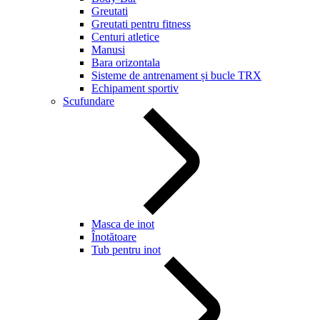
Greutati
Greutati pentru fitness
Centuri atletice
Manusi
Bara orizontala
Sisteme de antrenament și bucle TRX
Echipament sportiv
Scufundare
Masca de inot
Înotătoare
Tub pentru inot