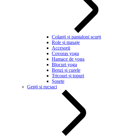
Colanți și pantaloni scurți
Role și masaje
Accesorii
Covoras yoga
Hamace de yoga
Blocuri yoga
Benzi și curele
Tricouri și topuri
Șosete
Genți si rucsaci