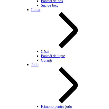
Pantofi de box
Sac de box
Lupta
Căști
Pantofi de lupte
Colanți
Judo
Kimono pentru judo