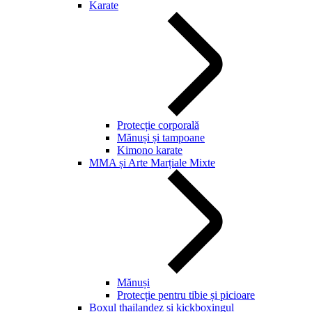
Karate
Protecție corporală
Mănuși și tampoane
Kimono karate
MMA și Arte Marțiale Mixte
Mănuși
Protecție pentru tibie și picioare
Boxul thailandez și kickboxingul