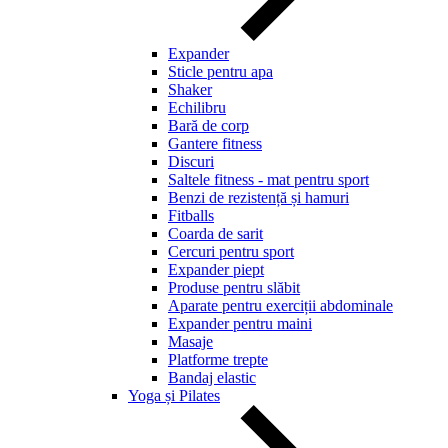
Expander
Sticle pentru apa
Shaker
Echilibru
Bară de corp
Gantere fitness
Discuri
Saltele fitness - mat pentru sport
Benzi de rezistență și hamuri
Fitballs
Coarda de sarit
Cercuri pentru sport
Expander piept
Produse pentru slăbit
Aparate pentru exerciții abdominale
Expander pentru maini
Masaje
Platforme trepte
Bandaj elastic
Yoga și Pilates