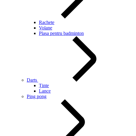
Rachete
Volane
Plasa pentru badminton
Darts
Ținte
Lance
Ping pong