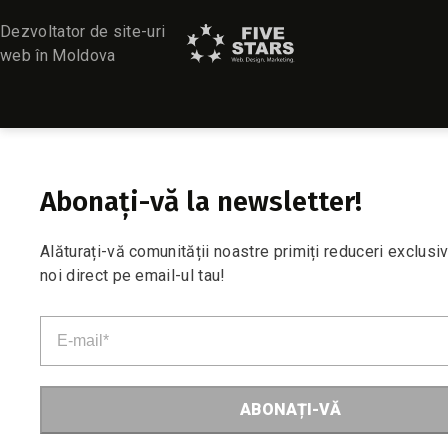
Dezvoltator de site-uri
web în Moldova
Abonați-vă la newsletter!
Alăturați-vă comunității noastre primiți reduceri exclusi
noi direct pe email-ul tau!
ABONAȚI-VĂ