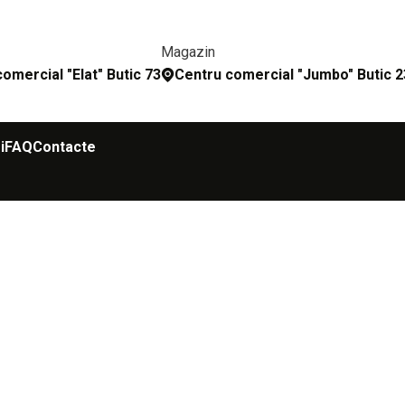
Magazin
omercial "Elat" Butic 73
Сentru comercial "Jumbo" Butic 
i
FAQ
Contacte