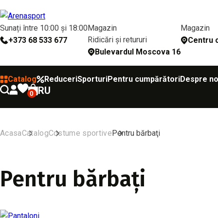
Sunați între 10:00 și 18:00
Magazin
Magazin
Ridicări și retururi
+373 68 533 677
Сentru c
Bulevardul Moscova 16
Catalog
Reduceri
Sporturi
Pentru cumpărători
Despre no
RU
0
Acasa
Catalog
Costume sportive
Pentru bărbaţi
Pentru bărbaţi