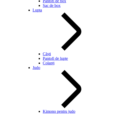
Pantofi de box
Sac de box
Lupta
Căști
Pantofi de lupte
Colanți
Judo
Kimono pentru judo