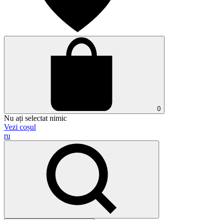
0
Nu ați selectat nimic
Vezi coșul
ru