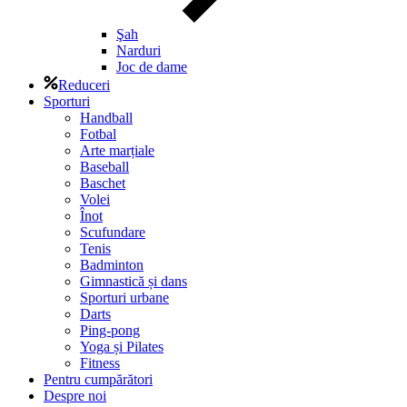
Şah
Narduri
Joc de dame
Reduceri
Sporturi
Handball
Fotbal
Arte marțiale
Baseball
Baschet
Volei
Înot
Scufundare
Tenis
Badminton
Gimnastică și dans
Sporturi urbane
Darts
Ping-pong
Yoga și Pilates
Fitness
Pentru cumpărători
Despre noi