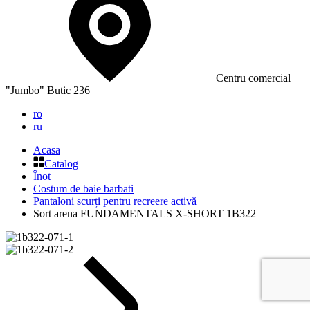
Сentru comercial
"Jumbo" Butic 236
ro
ru
Acasa
Catalog
Înot
Costum de baie barbati
Pantaloni scurți pentru recreere activă
Sort arena FUNDAMENTALS X-SHORT 1B322