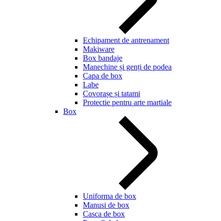
Echipament de antrenament
Makiware
Box bandaje
Manechine și genți de podea
Capa de box
Labe
Covorașe și tatami
Protectie pentru arte martiale
Box
Uniforma de box
Manusi de box
Casca de box