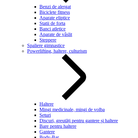
Benzi de alergat
Biciclete fitness
Aparate eliptice
Statii de forta
Banci atletice
Aparate de vâslit
Steppere
Spaliere gimnastice
Powerlifting, haltere, culturism
Haltere
Mingi medicinale, mingi de volba
Seturi
Discuri, greutăți pentru gantere și haltere
Bare pentru haltere
Gantere
Body-Bar