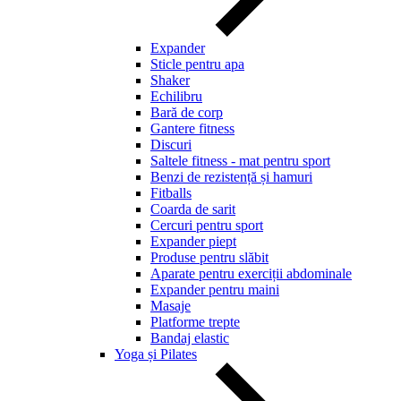
Expander
Sticle pentru apa
Shaker
Echilibru
Bară de corp
Gantere fitness
Discuri
Saltele fitness - mat pentru sport
Benzi de rezistență și hamuri
Fitballs
Coarda de sarit
Cercuri pentru sport
Expander piept
Produse pentru slăbit
Aparate pentru exerciții abdominale
Expander pentru maini
Masaje
Platforme trepte
Bandaj elastic
Yoga și Pilates