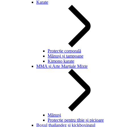
Karate
Protecție corporală
Mănuși și tampoane
Kimono karate
MMA și Arte Marțiale Mixte
Mănuși
Protecție pentru tibie și picioare
Boxul thailandez și kickboxingul