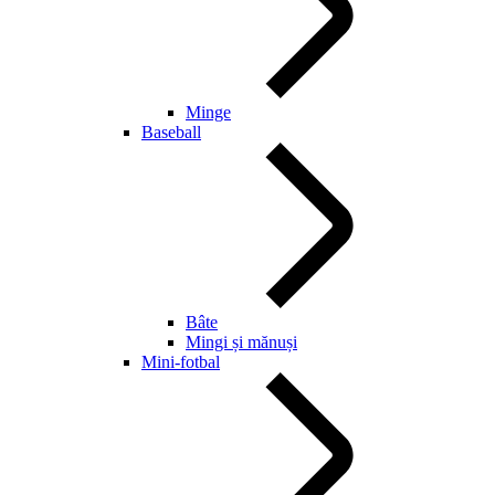
Minge
Baseball
Bâte
Mingi și mănuși
Mini-fotbal