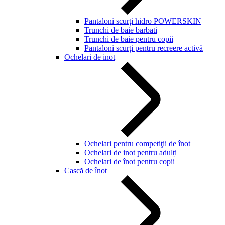
Pantaloni scurți hidro POWERSKIN
Trunchi de baie barbati
Trunchi de baie pentru copii
Pantaloni scurți pentru recreere activă
Ochelari de inot
Ochelari pentru competiţii de înot
Ochelari de inot pentru adulți
Ochelari de înot pentru copii
Cască de înot