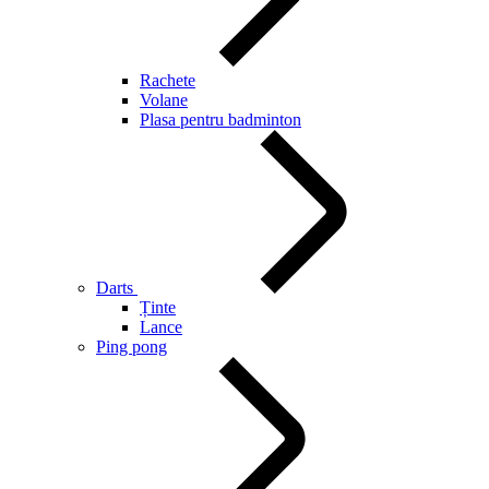
Rachete
Volane
Plasa pentru badminton
Darts
Ținte
Lance
Ping pong