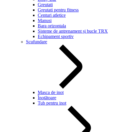
Greutati
Greutati pentru fitness
Centuri atletice
Manusi
Bara orizontala
Sisteme de antrenament și bucle TRX
Echipament sportiv
Scufundare
Masca de inot
Înotătoare
Tub pentru inot