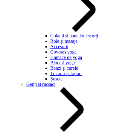
Colanți și pantaloni scurți
Role și masaje
Accesorii
Covoras yoga
Hamace de yoga
Blocuri yoga
Benzi și curele
Tricouri și topuri
Șosete
Genți si rucsaci