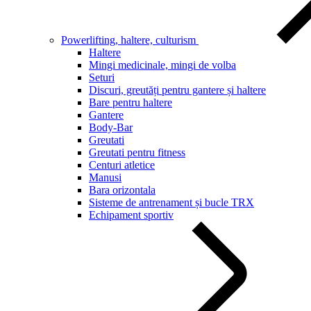
Powerlifting, haltere, culturism
Haltere
Mingi medicinale, mingi de volba
Seturi
Discuri, greutăți pentru gantere și haltere
Bare pentru haltere
Gantere
Body-Bar
Greutati
Greutati pentru fitness
Centuri atletice
Manusi
Bara orizontala
Sisteme de antrenament și bucle TRX
Echipament sportiv