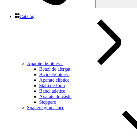
Catalog
Aparate de fitness
Benzi de alergat
Biciclete fitness
Aparate eliptice
Statii de forta
Banci atletice
Aparate de vâslit
Steppere
Spaliere gimnastice