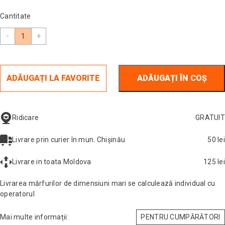
Cantitate
-
+
ADĂUGAȚI LA FAVORITE
ADĂUGAȚI ÎN COȘ
GRATUIT
Ridicare
50 lei
Livrare prin curier în mun. Chișinău
125 lei
Livrare in toata Moldova
Livrarea mărfurilor de dimensiuni mari se calculează individual cu
operatorul
Mai multe informații:
PENTRU CUMPĂRĂTORI