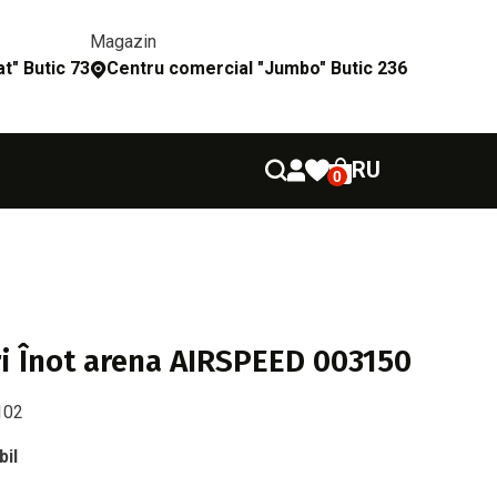
Magazin
t" Butic 73
Сentru comercial "Jumbo" Butic 236
RU
0
i Înot arena AIRSPEED 003150
102
bil