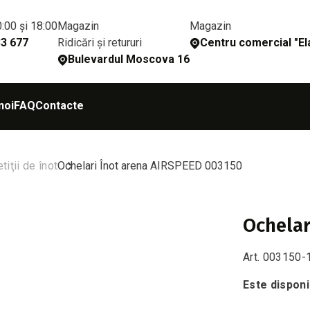
0:00 și 18:00
Magazin
Magazin
Ridicări și retururi
33 677
Сentru comercial "Ela
Bulevardul Moscova 16
noi
FAQ
Contacte
iţii de înot
Ochelari Înot arena AIRSPEED 003150
Ochelar
Art. 003150-
Este disponi