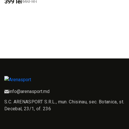
399 lei
660 lei
info@arenasport.md
S.C. ARENASPORT S.R.L., mun. Chisinau, sec. Botanica, st.
Decebal, 23/1, of. 236