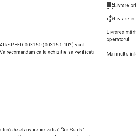
Livrare pr
Livrare i
Livrarea mărf
operatorul
rena AIRSPEED 003150 (003150-102) sunt
. Va recomandam ca la achizitie sa verificati
Mai multe inf
itură de etanșare inovativă “Air Seals”.