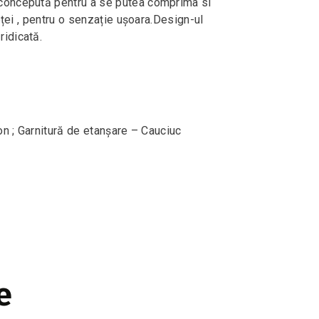
 concepută pentru a se putea comprima si
eței , pentru o senzație ușoara.Design-ul
idicată.
on ; Garnitură de etanșare – Cauciuc
e