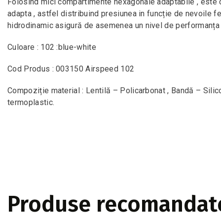
Folosind mici compartimente hexagonale adaptabile , este
adapta , astfel distribuind presiunea in funcție de nevoile f
hidrodinamic asigură de asemenea un nivel de performanța r
Culoare : 102 :blue-white
Cod Produs : 003150 Airspeed 102
Compoziție material : Lentilă – Policarbonat , Bandă – Silic
termoplastic.
Produse recomandat