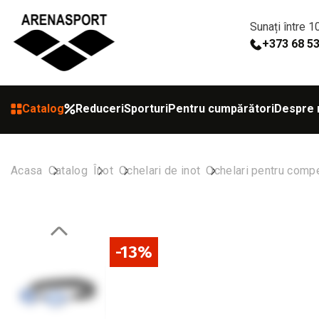
Sunați între 1
+373 68 5
Catalog
Reduceri
Sporturi
Pentru cumpărători
Despre 
Acasa
Catalog
Înot
Ochelari de inot
Ochelari pentru compet
-13%