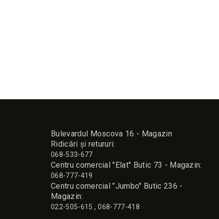
1
Bulevardul Moscova 16 - Magazin
Ridicări și retururi:
068-533-677
Сentru comercial "Elat" Butic 73 - Magazin:
068-777-419
Сentru comercial "Jumbo" Butic 236 -
Magazin:
,
022-505-615
068-777-418