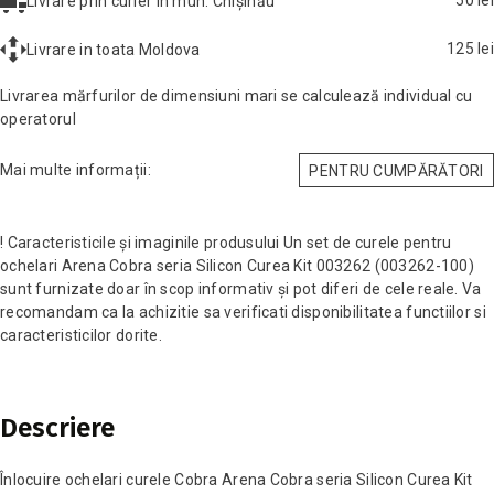
50 lei
Livrare prin curier în mun. Chișinău
125 lei
Livrare in toata Moldova
Livrarea mărfurilor de dimensiuni mari se calculează individual cu
operatorul
Mai multe informații:
PENTRU CUMPĂRĂTORI
! Caracteristicile și imaginile produsului Un set de curele pentru
ochelari Arena Cobra seria Silicon Curea Kit 003262 (003262-100)
sunt furnizate doar în scop informativ și pot diferi de cele reale. Va
recomandam ca la achizitie sa verificati disponibilitatea functiilor si
caracteristicilor dorite.
Descriere
Înlocuire ochelari curele Cobra Arena Cobra seria Silicon Curea Kit