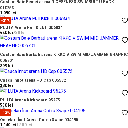
Costum Baie Femei arena NICESENESS SWIMSUIT U BACK
010253
1 090 lei
-21%
PLUTA Arena Pull Kick II 006834
620 lei
780 lei
Costum Baie Barbati arena KIKKO V SWIM MID JAMMER GRAPHIC
006701
899 lei
Casca innot arena HD Cap 005572
380 lei
PLUTA Arena Kickboard 95275
538 lei
-13%
Ochelari Înot Arena Cobra Swipe 004195
1 140 lei
1 300 lei