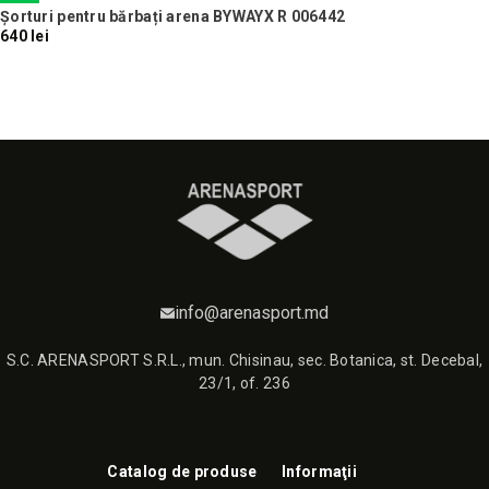
Șorturi pentru bărbați arena BYWAYX R 006442
640 lei
info@arenasport.md
S.C. ARENASPORT S.R.L., mun. Chisinau, sec. Botanica, st. Decebal,
23/1, of. 236
Catalog de produse
Informaţii