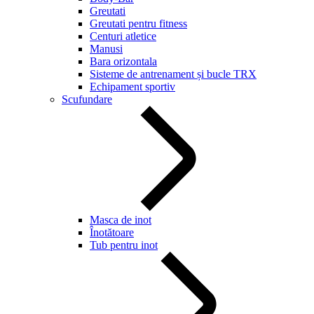
Greutati
Greutati pentru fitness
Centuri atletice
Manusi
Bara orizontala
Sisteme de antrenament și bucle TRX
Echipament sportiv
Scufundare
Masca de inot
Înotătoare
Tub pentru inot