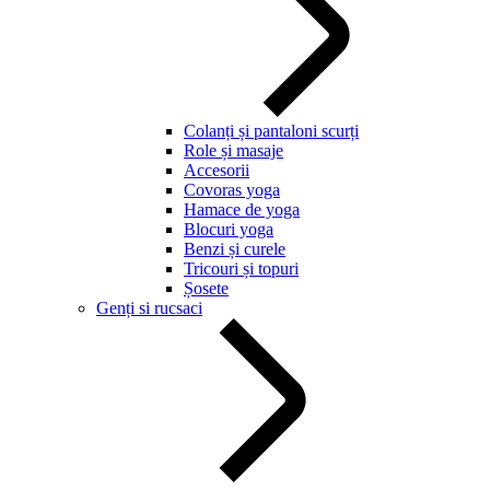
Colanți și pantaloni scurți
Role și masaje
Accesorii
Covoras yoga
Hamace de yoga
Blocuri yoga
Benzi și curele
Tricouri și topuri
Șosete
Genți si rucsaci