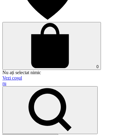
0
Nu ați selectat nimic
Vezi coșul
ru