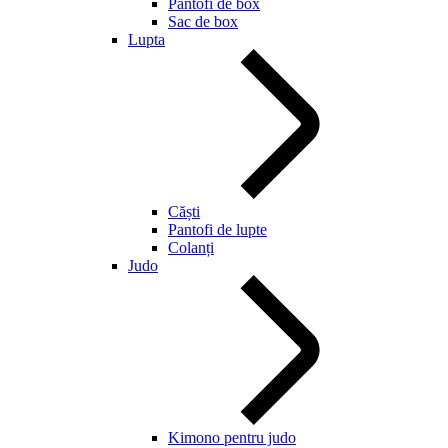
Pantofi de box
Sac de box
Lupta
Căști
Pantofi de lupte
Colanți
Judo
Kimono pentru judo