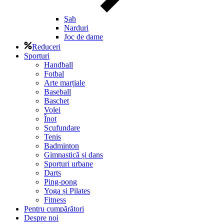
Şah
Narduri
Joc de dame
Reduceri
Sporturi
Handball
Fotbal
Arte marțiale
Baseball
Baschet
Volei
Înot
Scufundare
Tenis
Badminton
Gimnastică și dans
Sporturi urbane
Darts
Ping-pong
Yoga și Pilates
Fitness
Pentru cumpărători
Despre noi