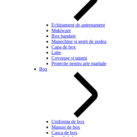
Echipament de antrenament
Makiware
Box bandaje
Manechine și genți de podea
Capa de box
Labe
Covorașe și tatami
Protectie pentru arte martiale
Box
Uniforma de box
Manusi de box
Casca de box