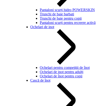
Pantaloni scurți hidro POWERSKIN
Trunchi de baie barbati
Trunchi de baie pentru copii
Pantaloni scurți pentru recreere activă
Ochelari de inot
Ochelari pentru competiţii de înot
Ochelari de inot pentru adulți
Ochelari de înot pentru copii
Cască de înot