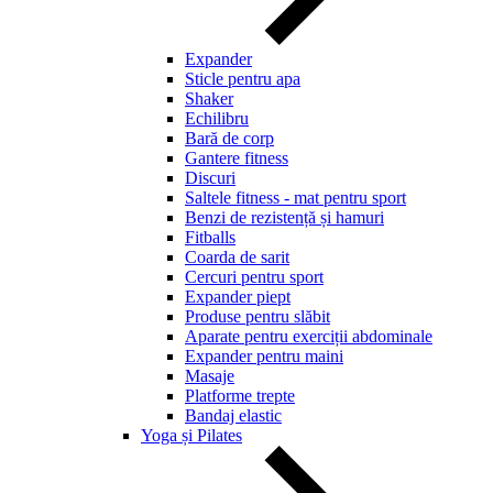
Expander
Sticle pentru apa
Shaker
Echilibru
Bară de corp
Gantere fitness
Discuri
Saltele fitness - mat pentru sport
Benzi de rezistență și hamuri
Fitballs
Coarda de sarit
Cercuri pentru sport
Expander piept
Produse pentru slăbit
Aparate pentru exerciții abdominale
Expander pentru maini
Masaje
Platforme trepte
Bandaj elastic
Yoga și Pilates