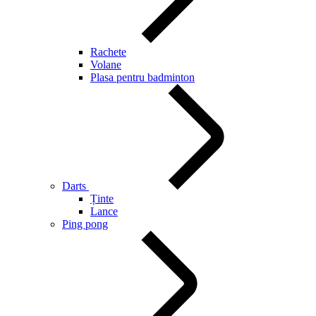
Rachete
Volane
Plasa pentru badminton
Darts
Ținte
Lance
Ping pong