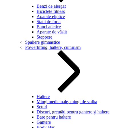
Benzi de alergat
Biciclete fitness
Aparate eliptice
Statii de forta
Banci atletice
Aparate de vâslit
Steppere
Spaliere gimnastice
Powerlifting, haltere, culturism
Haltere
Mingi medicinale, mingi de volba
Seturi
Discuri, greutăți pentru gantere și haltere
Bare pentru haltere
Gantere
Body-Bar