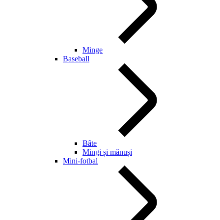
Minge
Baseball
Bâte
Mingi și mănuși
Mini-fotbal