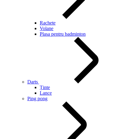
Rachete
Volane
Plasa pentru badminton
Darts
Ținte
Lance
Ping pong