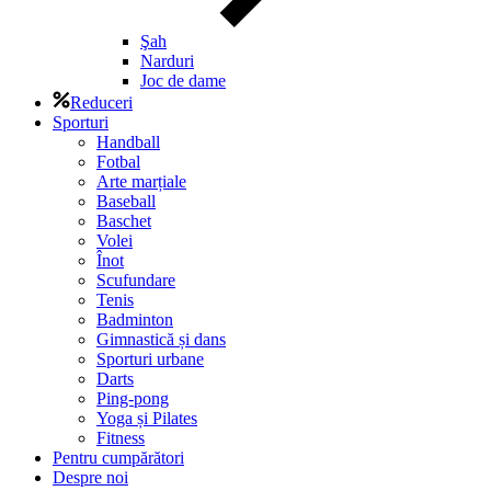
Şah
Narduri
Joc de dame
Reduceri
Sporturi
Handball
Fotbal
Arte marțiale
Baseball
Baschet
Volei
Înot
Scufundare
Tenis
Badminton
Gimnastică și dans
Sporturi urbane
Darts
Ping-pong
Yoga și Pilates
Fitness
Pentru cumpărători
Despre noi