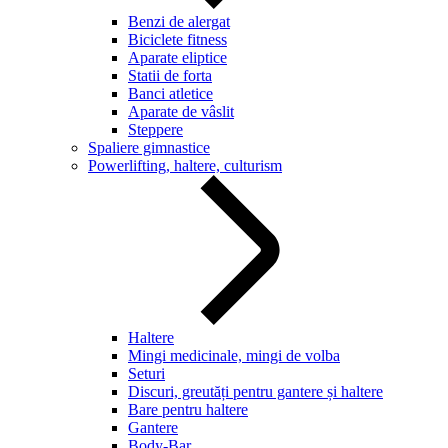
Benzi de alergat
Biciclete fitness
Aparate eliptice
Statii de forta
Banci atletice
Aparate de vâslit
Steppere
Spaliere gimnastice
Powerlifting, haltere, culturism
Haltere
Mingi medicinale, mingi de volba
Seturi
Discuri, greutăți pentru gantere și haltere
Bare pentru haltere
Gantere
Body-Bar