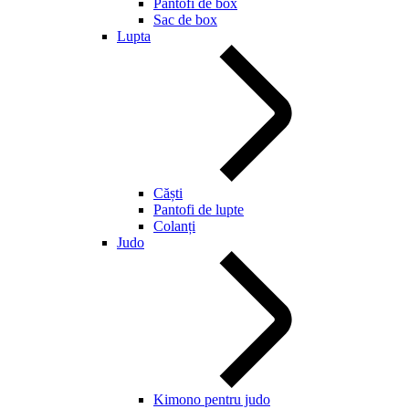
Pantofi de box
Sac de box
Lupta
Căști
Pantofi de lupte
Colanți
Judo
Kimono pentru judo