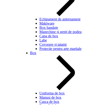
Echipament de antrenament
Makiware
Box bandaje
Manechine și genți de podea
Capa de box
Labe
Covorașe și tatami
Protectie pentru arte martiale
Box
Uniforma de box
Manusi de box
Casca de box