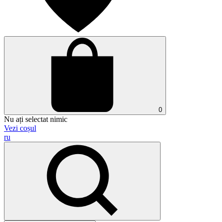
0
Nu ați selectat nimic
Vezi coșul
ru