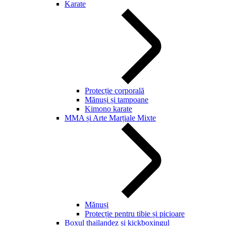
Karate
Protecție corporală
Mănuși și tampoane
Kimono karate
MMA și Arte Marțiale Mixte
Mănuși
Protecție pentru tibie și picioare
Boxul thailandez și kickboxingul