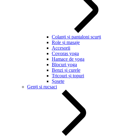
Colanți și pantaloni scurți
Role și masaje
Accesorii
Covoras yoga
Hamace de yoga
Blocuri yoga
Benzi și curele
Tricouri și topuri
Șosete
Genți si rucsaci