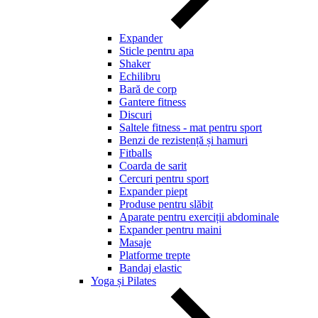
Expander
Sticle pentru apa
Shaker
Echilibru
Bară de corp
Gantere fitness
Discuri
Saltele fitness - mat pentru sport
Benzi de rezistență și hamuri
Fitballs
Coarda de sarit
Cercuri pentru sport
Expander piept
Produse pentru slăbit
Aparate pentru exerciții abdominale
Expander pentru maini
Masaje
Platforme trepte
Bandaj elastic
Yoga și Pilates