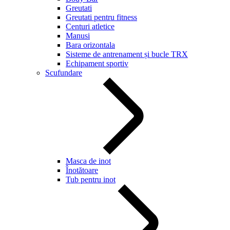
Greutati
Greutati pentru fitness
Centuri atletice
Manusi
Bara orizontala
Sisteme de antrenament și bucle TRX
Echipament sportiv
Scufundare
Masca de inot
Înotătoare
Tub pentru inot