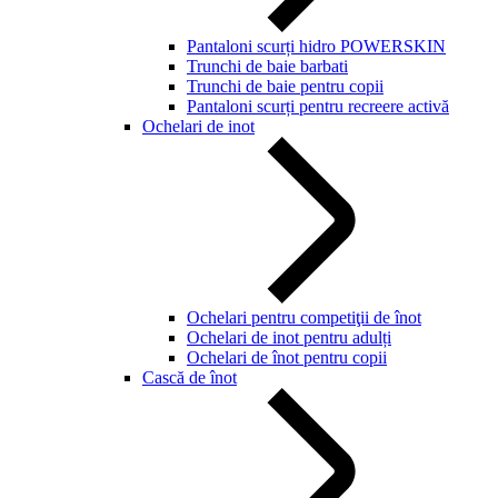
Pantaloni scurți hidro POWERSKIN
Trunchi de baie barbati
Trunchi de baie pentru copii
Pantaloni scurți pentru recreere activă
Ochelari de inot
Ochelari pentru competiţii de înot
Ochelari de inot pentru adulți
Ochelari de înot pentru copii
Cască de înot