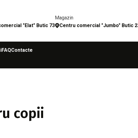
Magazin
omercial "Elat" Butic 73
Сentru comercial "Jumbo" Butic 
i
FAQ
Contacte
ru copii