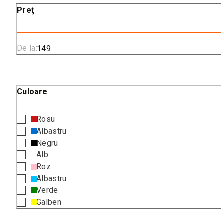
Preţ
De la:
Culoare
Rosu
Albastru
Negru
Alb
Roz
Albastru
Verde
Galben