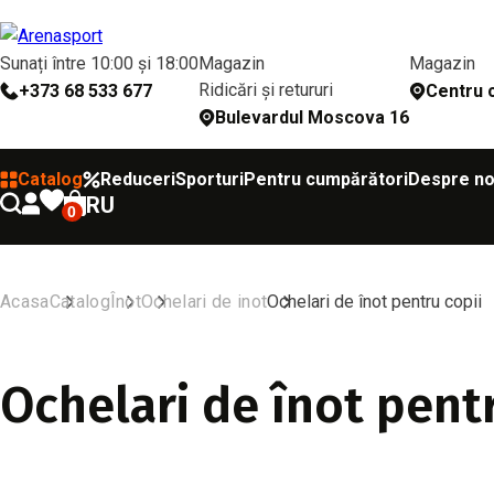
Sunați între 10:00 și 18:00
Magazin
Magazin
Ridicări și retururi
+373 68 533 677
Сentru c
Bulevardul Moscova 16
Catalog
Reduceri
Sporturi
Pentru cumpărători
Despre no
RU
0
Acasa
Catalog
Înot
Ochelari de inot
Ochelari de înot pentru copii
Ochelari de înot pent