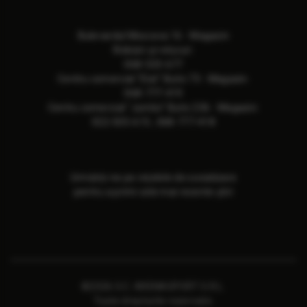
Bulevardul Moscova 16 - Magazin
Ridicări și retururi:
068-533-677
Сentru comercial "Elat" Butic 73 - Magazin:
068-777-419
Сentru comercial "Jumbo" Butic 236 - Magazin:
022-505-615
,
068-777-418
Urmăriți-ne pe rețelele de socializare
pentru a primi cele mai recente știri
©2026 S.C. ARENASPORT S.R.L.
Toate drepturile rezervate.