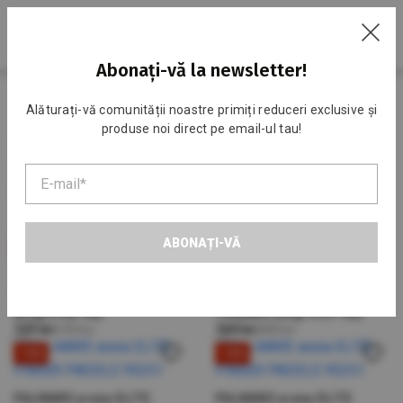
RU
Abonați-vă la newsletter!
Acasa
Catalog
Înot
Palmare
Alăturați-vă comunității noastre primiți reduceri exclusive și
produse noi direct pe email-ul tau!
Palmare
Implicit
ABONAȚI-VĂ
-11%
-43%
PALMARE volna TRAINER 2
PALMARE volna HAND
(Код:9102-00)
TRAINER (Код:9101-00)
125 lei
140 lei
160 lei
280 lei
-13%
-13%
PALMARE arena ELITE
PALMARE arena ELITE