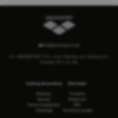
info@arenasport.md
S.C. ARENASPORT S.R.L., mun. Chisinau, sec. Botanica, st.
Decebal, 23/1, of. 236
Catalog de produse
Informaţii
Reduceri
Contacte
Sporturi
Despre noi
Pentru cumpărători
FAQ
Tehnologii
Termeni și condiții